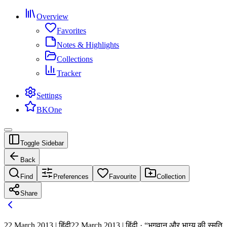
Overview
Favorites
Notes & Highlights
Collections
Tracker
Settings
BKOne
Toggle Sidebar
Back
Find
Preferences
Favourite
Collection
Share
22 March 2013 | हिंदी
22 March 2013 | हिंदी · “भगवान और भाग्य की स्मृति