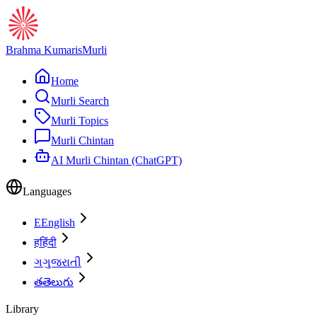
Brahma Kumaris
Murli
Home
Murli Search
Murli Topics
Murli Chintan
AI Murli Chintan (ChatGPT)
Languages
E
English
ह
हिंदी
ગ
ગુજરાતી
త
తెలుగు
Library