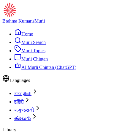
Brahma Kumaris
Murli
Home
Murli Search
Murli Topics
Murli Chintan
AI Murli Chintan (ChatGPT)
Languages
E
English
ह
हिंदी
ગ
ગુજરાતી
త
తెలుగు
Library