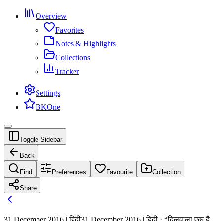
Overview
Favorites
Notes & Highlights
Collections
Tracker
Settings
BKOne
Toggle Sidebar
Back
Find
Preferences
Favourite
Collection
Share
31 December 2016 | हिंदी
31 December 2016 | हिंदी · “दिलवाला एक है,