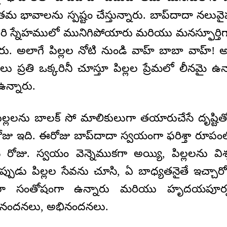
భావాలను స్పష్టం చేస్తున్నారు. బాప్‌దాదా నలువైప
 స్నేహములో మునిగిపోయారు మరియు మనస్ఫూర్తిగా
రు. అలాగే పిల్లల నోటి నుండి వాహ్ బాబా వాహ్!
లలు ప్రతి ఒక్కరినీ చూస్తూ పిల్లల ప్రేమలో లీనమై 
ఉన్నారు.
లలను బాలక్ సో మాలికులుగా తయారుచేసే దృష్టితో 
దే రోజు ఇది. ఈరోజు బాప్‌దాదా స్వయంగా ఫరిశ్తా రూపంల
 రోజు. స్వయం వెన్నెముకగా అయ్యి, పిల్లలను విశ్వమన
ప్పుడు పిల్లల సేవను చూసి, ఏ బాధ్యతనైతే ఇచ్చారో
చాలా సంతోషంగా ఉన్నారు మరియు హృదయపూర్
భినందనలు, అభినందనలు.