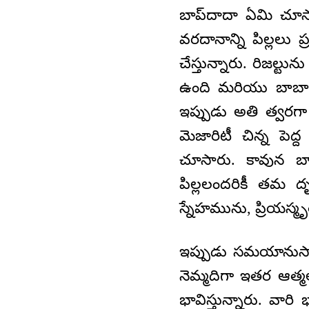
బాప్‌దాదా ఏమి చూసా
వరదానాన్ని పిల్లలు
చేస్తున్నారు. రిజల
ఉంది మరియు బాబా 
ఇప్పుడు అతి త్వరగ
మెజారిటీ చిన్న పెద
చూసారు. కావున బా
పిల్లలందరికీ తమ 
స్నేహమును, ప్రియస్మృ
ఇప్పుడు సమయానుసారం
నెమ్మదిగా ఇతర ఆత్మ
భావిస్తున్నారు. వార