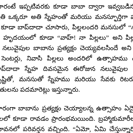
రంటే ఇప్పటివరకు కూడా బాబా ద్వారా ఇవ్వబడిన 
 ప్రతి ఒక్కరూ అతి స్నేహంతో మరియు మనస్ఫూర్తిగా 
్టును కూడా బాప్‌దాదా చూసారు, పిల్లలందరి మనసులో
హృదయంలో కూడా “వాహ్! నా పిల్లలు” అని పిల్ల
ా నలువైపుల బాబాను ప్రత్యక్షం చెయ్యవలసిందే 
్ద సెంటర్లు, నివాసి పిల్లలు అందరిలో ఉత్సాహము 
ప్‌దాదా స్నేహ దివసమైన ఈరోజున నలువైపుల ఉన
దృష్టితో, మనసుతో స్నేహము మరియు సేవకు రిట
తులను పదమారెట్లు ఇస్తున్నారు.
గా బాబాను ప్రత్యక్షం చెయ్యాలన్న ఉత్సాహం ఏదై
లలో కూడా రావడం ప్రారంభమయింది. బ్రహ్మాకుమార
ి భావనలో పరివర్తన వచ్చింది. “ఏమో, ఏమి చేస్తున్