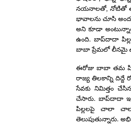
నయనాలతో, నోటితో తమ 
భావాలను చూసి అందరి
అని కూడా అంటున్నా
ఉంది. బాప్‌దాదా పిల్
బాబా ప్రేమలో లీనమై 
ఈరోజు బాబా తమ పిల్
రాజ్య తిలకాన్ని దిద్
సేవకు నిమిత్తం చేసిన
చేసారు. బాప్‌దాదా ఇ
పిల్లలపై చాలా 
తెలుపుతున్నారు. అ