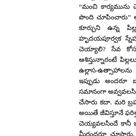
“మంచి కార్యమును 
పొంది చూపించారు” అ
కూర్చుని ఉన్న పిల్
హృదయపూర్వక స్నేహ
చెయ్యాలి? సేవ కో
ఆశిస్తున్నారంటే పిల
ఉల్లాస-ఉత్సాహాలను
ఇప్పుడు అందరూ బాబ
సమానంగా అవ్వవలసిందే
చేసారు కదా. మరి బ్రహ
అయితే జీవిస్తూనే ఫర
చెయ్యవలసిందే కానీ
మీరందరూ చూసారు. సదా