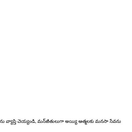
 వ్యాప్తి చెయ్యండి, మన్‌జీతులుగా అయ్యి ఆత్మలకు మనసా సేవను