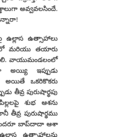
శ్తాలుగా అవ్వవలసిందే.
్నారా!
 ఉల్లాస ఉత్సాహాలు
్వడంలో మరియు తయారు
ాలి. వాయుమండలంలో
గా అయ్యి ఇప్పుడు
ా అయితే ఒకరికొకరు
డు తీవ్ర పురుషార్థపు
పిల్లలపై శుభ ఆశను
కానీ తీవ్ర పురుషార్థము
లలందరూ బాప్‌దాదా ఆశా
్లాస ఉత్సాహాలను