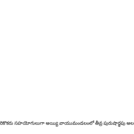
ఒకరికొకరు సహయోగులుగా అయ్యి వాయుమండలంలో తీవ్ర పురుషార్థపు అలను