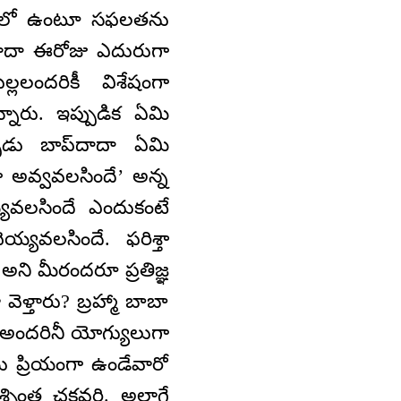
గఠనలో ఉంటూ సఫలతను
‌దాదా ఈరోజు ఎదురుగా
ల్లలందరికీ విశేషంగా
ారు. ఇప్పుడిక ఏమి
ుడు బాప్‌దాదా ఏమి
గా అవ్వవలసిందే’ అన్న
్యవలసిందే ఎందుకంటే
్యవలసిందే. ఫరిశ్తా
అని మీరందరూ ప్రతిజ్ఞ
ెళ్తారు? బ్రహ్మా బాబా
! అందరినీ యోగ్యులుగా
 ప్రియంగా ఉండేవారో
ింత చక్రవర్తి. అలాగే