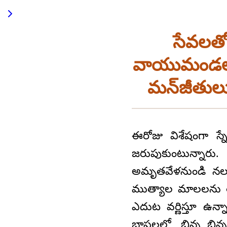
సేవలత
వాయుమండలంలో 
మన్‌జీతుల
ఈరోజు విశేషంగా స
జరుపుకుంటున్నార
అమృతవేళనుండి నలు
ముత్యాల మాలలను తీస
ఎదుట వర్ణిస్తూ ఉన్
భాషలలో, భిన్న భిన