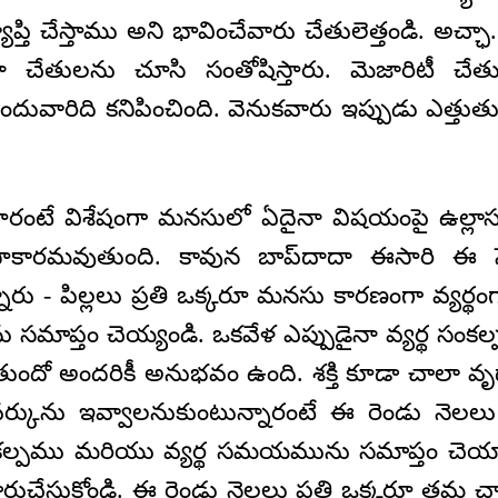
ి చేస్తాము అని భావించేవారు చేతులెత్తండి. అచ్ఛా
దా చేతులను చూసి సంతోషిస్తారు. మెజారిటీ చేతులె
ందువారిది కనిపించింది. వెనుకవారు ఇప్పుడు ఎత్తు
ారంటే విశేషంగా మనసులో ఏదైనా విషయంపై ఉల్లా
సాకారమవుతుంది. కావున బాప్‌దాదా ఈసారి ఈ
్నారు - పిల్లలు ప్రతి ఒక్కరూ మనసు కారణంగా వ్యర్థ
్తం చెయ్యండి. ఒకవేళ ఎప్పుడైనా వ్యర్థ సంకల్
ో అందరికీ అనుభవం ఉంది. శక్తి కూడా చాలా వృ
ర్కును ఇవ్వాలనుకుంటున్నారంటే ఈ రెండు నెలలు ప
ంకల్పము మరియు వ్యర్థ సమయమును సమాప్తం చెయ్
చేసుకోండి. ఈ రెండు నెలలు ప్రతి ఒక్కరూ తమ చార్టున