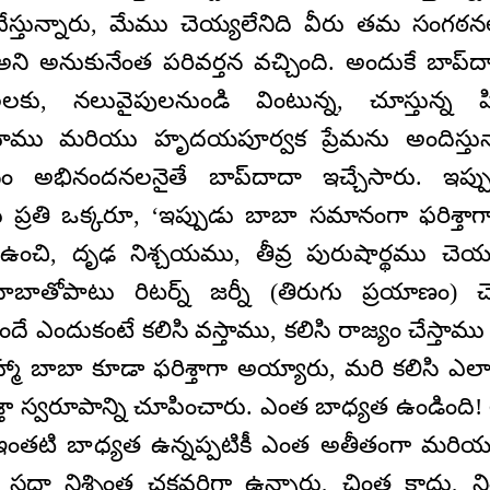
చేస్తున్నారు, మేము చెయ్యలేనిది వీరు తమ సం
ని అనుకునేంత పరివర్తన వచ్చింది. అందుకే బాప్
లలకు, నలువైపులనుండి వింటున్న, చూస్తున్న పి
ము మరియు హృదయపూర్వక ప్రేమను అందిస్తున్న
సం అభినందనలనైతే బాప్‌దాదా ఇచ్చేసారు. ఇప్ప
్లలు ప్రతి ఒక్కరూ, ‘ఇప్పుడు బాబా సమానంగా ఫరిశ్తా
 ఉంచి, దృఢ నిశ్చయము, తీవ్ర పురుషార్థము చెయ
ాతోపాటు రిటర్న్ జర్నీ (తిరుగు ప్రయాణం) చెయ
 ఎందుకంటే కలిసి వస్తాము, కలిసి రాజ్యం చేస్తాము 
్మా బాబా కూడా ఫరిశ్తాగా అయ్యారు, మరి కలిసి ఎలా వ
ిశ్తా స్వరూపాన్ని చూపించారు. ఎంత బాధ్యత ఉండింది
 ఇంతటి బాధ్యత ఉన్నప్పటికీ ఎంత అతీతంగా మరియు
 నిశ్చింత చక్రవర్తిగా ఉన్నారు, చింత కాదు, నిశ్చ