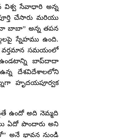
విశ్వ సేవాధారి అన్న
పూర్తి చేసారు మరియు
 “నా బాబా” అన్న తపన
లపై స్నేహము ఉంది.
అని వర్తమాన సమయంలో
ఉండటాన్ని బాప్‌దాదా
్న దేశవిదేశాలలోని
ర్నుగా హృదయపూర్వక
తే ఉందో అది నెమ్మది
ీలు ఏదో పొందారు అని
నారో” అనే భావన నుండి