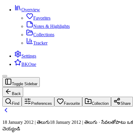
Overview
Favorites
Notes & Highlights
Collections
Tracker
Settings
BKOne
Toggle Sidebar
Back
Find
Preferences
Favourite
Collection
Share
18 January 2012 | తెలుగు
18 January 2012 | తెలుగు · సేవలతోపాటు 
చెయ్యండి