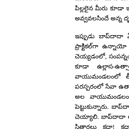
పిల్లలైన మీరు కూడా ఇ
అవ్వవలసిందే అన్న ద
ఇప్పుడు బాప్‌దాద
ప్రాక్టికల్‌గా ఉన
చెయ్యడంలో, సంపన
కూడా ఉల్లాస-ఉత్
వాయుమండలంలో తీవ్
పరస్పరంలో సేవా ఉత్స
అల వాయుమండలంలో వ
పెట్టుకున్నారు. బాప్‌
చెయ్యాలి. బాప్‌దాదా
సితారలు కదా! క