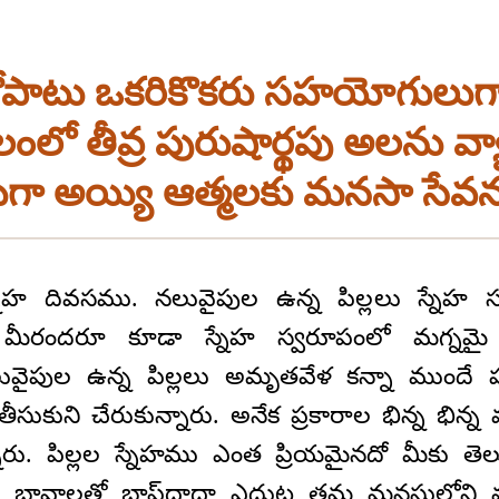
ోపాటు ఒకరికొకరు సహయోగులుగా
తీవ్ర పురుషార్థపు అలను వ్యాప
ుగా అయ్యి ఆత్మలకు మనసా సేవన
్నేహ దివసము. నలువైపుల ఉన్న పిల్లలు స్నేహ
ు. మీరందరూ కూడా స్నేహ స్వరూపంలో మగ్నమై
వైపుల ఉన్న పిల్లలు అమృతవేళ కన్నా ముందే
ుకుని చేరుకున్నారు. అనేక ప్రకారాల భిన్న భిన
నారు. పిల్లల స్నేహము ఎంత ప్రియమైనదో మీకు తెలు
్న భావాలతో బాప్‌దాదా ఎదుట తమ మనసులోని మా