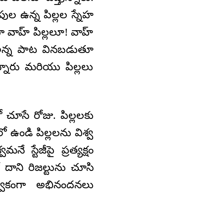
ుల ఉన్న పిల్లల స్నేహ
 వాహ్ పిల్లలూ! వాహ్
 అన్న పాట వినబడుతూ
ఉన్నారు మరియు పిల్లలు
చూసే రోజు. పిల్లలకు
ో ఉండి పిల్లలను విశ్వ
ే స్టేజీపై ప్రత్యక్షం
 దాని రిజల్టును చూసి
వకంగా అభినందనలు