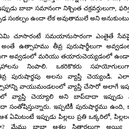
ప్పుడు బాబా సమానంగా నిశ్చింత చక్రవర్తులుగా, ఫరి
ృఢ సంకల్పం ఉందా లేక అవుతాములే అని అనుకుంటున
ా ఏమి చూసారంటే సమయానుసారంగా ఎంతైతే సేవపై
్నాయో అంతే ఉత్సాహము తీవ్ర పురుషార్థీలుగా అవ
్నంగా అవ్వడంలో మరియు తయారుచెయ్యడంలో ఉండ
సాహాలను నింపాలి. ఒకరికొకరు సహయోగులు
ర పురుషార్థపు అలను వ్యాప్తి చెయ్యండి. ఎల
ాహాన్ని వాయుమండలంలో వ్యాప్తి చేసారో అలాగే ఇప్పు
్యాప్తి చెయ్యాలి అని బాప్‌దాదా ఇప్పుడు 
దాదా సంతోషిస్తున్నారు. ఇప్పటికీ పురుషార్థము ఉంది, 
 ఆశ ఏమిటంటే ఇప్పుడు పిల్లలు ప్రతి ఒక్కరిలో, పిల్
దా? మేము బాబా ఆశల సితారలుగా అయ్యి ఉల