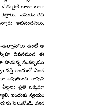
. చేతులైతే చాలా బాగా
త్తారు. వెనుకవారిది
తున్నారు. అభినందనలు,
స-ఉత్సాహాలు ఉంటే ఆ
 స్నేహ దివసమున ఈ
ంగా పోతున్న సంకల్పము
పం వస్తే అందులో ఎంత
ధా అవుతుంది. కావున
ిల్లలు ప్రతి ఒక్కరూ
యాలి. ఇందుకు స్వయం
ు పెట్టుకోండి. వ్యర్థ