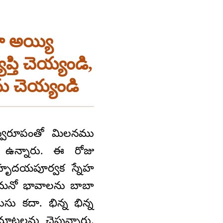
 అయ్యి
్తి చెయ్యండి,
ు చెయ్యండి
 స్వరూపంతో మిలనము
 ఉన్నారు. ఈ రోజు
 హృదయపూర్వక స్నేహ
్న మనో భావాలను బాబా
సు కదా. భిన్న భిన్న
టలను చెప్తున్నారు.