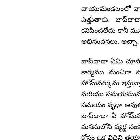
వాయుమండలంలో వ్యాప్త
ఎత్తుతారు. బాప్‌దా
కనిపించలేదు కానీ ము
అభినందనలు. అచ్ఛా.
బాప్‌దాదా ఏమి చూస
కార్యము మంచిగా 
హోమ్‌వర్కును ఇస్తున
మరియు సమయమును సమాప
సమయం వృధా అవుతుంద
బాప్‌దాదా ఏ హోమ్‌వ
మనసులోని వ్యర్థ స
కోసం ఒక విధిని తయారు