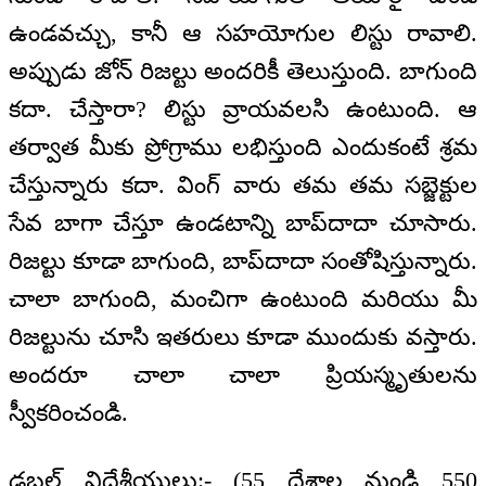
ఉండవచ్చు, కానీ ఆ సహయోగుల లిస్టు రావాలి.
అప్పుడు జోన్ రిజల్టు అందరికీ తెలుస్తుంది. బాగుంది
కదా. చేస్తారా? లిస్టు వ్రాయవలసి ఉంటుంది. ఆ
తర్వాత మీకు ప్రోగ్రాము లభిస్తుంది ఎందుకంటే శ్రమ
చేస్తున్నారు కదా. వింగ్ వారు తమ తమ సబ్జెక్టుల
సేవ బాగా చేస్తూ ఉండటాన్ని బాప్‌దాదా చూసారు.
రిజల్టు కూడా బాగుంది, బాప్‌దాదా సంతోషిస్తున్నారు.
చాలా బాగుంది, మంచిగా ఉంటుంది మరియు మీ
రిజల్టును చూసి ఇతరులు కూడా ముందుకు వస్తారు.
అందరూ చాలా చాలా ప్రియస్మృతులను
స్వీకరించండి.
డబల్ విదేశీయులు:- (55 దేశాల నుండి 550