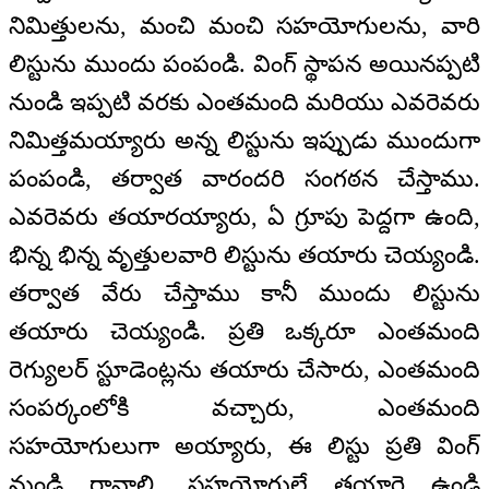
నిమిత్తులను, మంచి మంచి సహయోగులను, వారి
లిస్టును ముందు పంపండి. వింగ్ స్థాపన అయినప్పటి
నుండి ఇప్పటి వరకు ఎంతమంది మరియు ఎవరెవరు
నిమిత్తమయ్యారు అన్న లిస్టును ఇప్పుడు ముందుగా
పంపండి, తర్వాత వారందరి సంగఠన చేస్తాము.
ఎవరెవరు తయారయ్యారు, ఏ గ్రూపు పెద్దగా ఉంది,
భిన్న భిన్న వృత్తులవారి లిస్టును తయారు చెయ్యండి.
తర్వాత వేరు చేస్తాము కానీ ముందు లిస్టును
తయారు చెయ్యండి. ప్రతి ఒక్కరూ ఎంతమంది
రెగ్యులర్ స్టూడెంట్లను తయారు చేసారు, ఎంతమంది
సంపర్కంలోకి వచ్చారు, ఎంతమంది
సహయోగులుగా అయ్యారు, ఈ లిస్టు ప్రతి వింగ్
నుండి రావాలి. సహయోగులే తయారై ఉండి