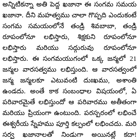
అన్నిటికన్నా అతి పెద్ద ఖజానా ఈ సంగమ సమయ
ఖజానా. దీని మహత్వము చాలా గొప్పది ఎందుకంటే
సంగమ సమయంలోనే తండ్రి శివబాబా, తండ్రి
రూపంలోనూ లభిస్తారు, శిక్షకుని రూపంలోనూ
లభిస్తారు మరియు సద్గురువు రూపంలోనూ
లభిస్తారు. ఈ సంగమయుగంలో ఒక్క జన్మలో 21
జన్మల వారసత్వము లభిస్తుంది. ఆ వారసత్వంలో
జన్మ జన్మలకూ ఎటువంటి దుఃఖము, అశాంతి
ఉండదు. అంతే కాక సంబంధాల విషయంలో, ఏ
పరివారమైతే లభిస్తుందో ఆ పరివారము అతీతంగా
మరియు ప్రియంగా ఉంటుంది. పరస్పరంలో లభించే
ఈశ్వరీయ స్నేహము పూర్తి కల్పంలో లభించదు. మరి
సర్వ ఖజానాలతో నిండుగా అయినట్లే కదా!