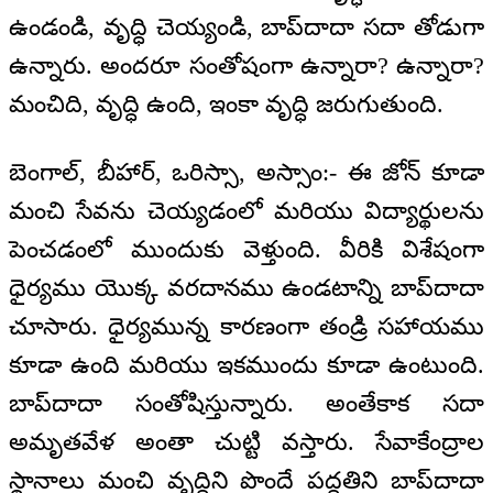
ఉండండి, వృద్ధి చెయ్యండి, బాప్‌దాదా సదా తోడుగా
ఉన్నారు. అందరూ సంతోషంగా ఉన్నారా? ఉన్నారా?
మంచిది, వృద్ధి ఉంది, ఇంకా వృద్ధి జరుగుతుంది.
బెంగాల్, బీహార్, ఒరిస్సా, అస్సాం:- ఈ జోన్ కూడా
మంచి సేవను చెయ్యడంలో మరియు విద్యార్థులను
పెంచడంలో ముందుకు వెళ్తుంది. వీరికి విశేషంగా
ధైర్యము యొక్క వరదానము ఉండటాన్ని బాప్‌దాదా
చూసారు. ధైర్యమున్న కారణంగా తండ్రి సహాయము
కూడా ఉంది మరియు ఇకముందు కూడా ఉంటుంది.
బాప్‌దాదా సంతోషిస్తున్నారు. అంతేకాక సదా
అమృతవేళ అంతా చుట్టి వస్తారు. సేవాకేంద్రాల
స్థానాలు మంచి వృద్ధిని పొందే పద్ధతిని బాప్‌దాదా