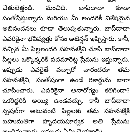
చేతులెత్తండి. మంచిది. బాప్‌దాదా కూడా
సంతోషిస్తున్నారు మరియు మీ అందరికీ విశేషమైన
అభినందనలు కూడా తెలుపుతున్నారు. బాప్‌దాదా
ఎవరికైనా భవిష్యత్తు కోసం అటెన్షన్ ఇప్పిస్తారు. కానీ,
వచ్చిన మీ పిల్లలందరి సహనశక్తిని చూసి బాప్‌దాదా
పిల్లలు ఒక్కొక్కరికీ పదమారెట్ల ప్రేమను ఇస్తున్నారు.
ఇప్పుడు ఎవరైతే వచ్చారో వారందరూ తమ
సహనశక్తిని, సంతోషంగా ఉండే రికార్డును బాగా
చూపించారు. ఎవరికైనా అనారోగ్యం కలిగిందా?
ఒకరిద్దరికి అయ్యి ఉండవచ్చు. కానీ బాప్‌దాదా
స్పెషల్‌గా అటువంటి పిల్లలకు తమ సహనశక్తికి
బహుమతిగా హృదయపూర్వక అతి ప్రేమను
అందిస్తున్నారు. ఇప్పుడు ఏమి చెయ్యాలి?