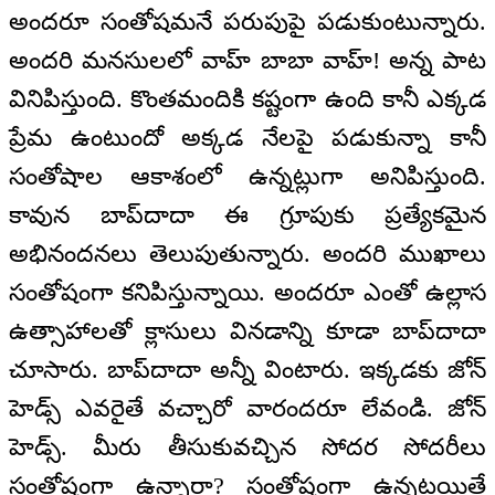
అందరూ సంతోషమనే పరుపుపై పడుకుంటున్నారు.
అందరి మనసులలో వాహ్ బాబా వాహ్! అన్న పాట
వినిపిస్తుంది. కొంతమందికి కష్టంగా ఉంది కానీ ఎక్కడ
ప్రేమ ఉంటుందో అక్కడ నేలపై పడుకున్నా కానీ
సంతోషాల ఆకాశంలో ఉన్నట్లుగా అనిపిస్తుంది.
కావున బాప్‌దాదా ఈ గ్రూపుకు ప్రత్యేకమైన
అభినందనలు తెలుపుతున్నారు. అందరి ముఖాలు
సంతోషంగా కనిపిస్తున్నాయి. అందరూ ఎంతో ఉల్లాస
ఉత్సాహాలతో క్లాసులు వినడాన్ని కూడా బాప్‌దాదా
చూసారు. బాప్‌దాదా అన్నీ వింటారు. ఇక్కడకు జోన్
హెడ్స్ ఎవరైతే వచ్చారో వారందరూ లేవండి. జోన్
హెడ్స్. మీరు తీసుకువచ్చిన సోదర సోదరీలు
సంతోషంగా ఉన్నారా? సంతోషంగా ఉన్నట్లయితే