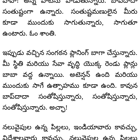
వాహ్! అన్న పాటను పాడుతున్నారు. బాప్‌దాదా
సంతుష్టంగా ఉన్నారు. సంతుష్టమణులైన మీరు
కూడా ముందుకు సాగుతున్నారు, సాగుతూ
ఉంటారు. ఓం శాంతి.
ఇప్పుడు వచ్చిన సంగఠన ప్లానింగ్ బాగా చేస్తున్నారు.
మీ స్థితి మరియు సేవా వృద్ధి యొక్క రెండు ప్లాన్లు
బాబా వద్ద ఉన్నాయి. అటెన్షన్ ఉంది మరియు
ముందుకు సాగే ఉత్సాహము కూడా ఉంది. కావున
బాప్‌దాదా సంతోషిస్తున్నారు, సంతోషిస్తున్నారు,
సంతోషిస్తున్నారు. అచ్ఛా!
నలువైపుల ఉన్న పిల్లలు, ఇండియావారు కావచ్చు,
విదేశాలవారు కావచ్చు, నలువైపుల ఉన్న పిల్లలు