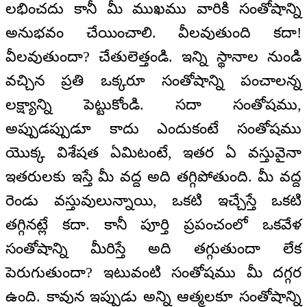
లభించదు కానీ మీ ముఖము వారికి సంతోషాన్ని
అనుభవం చేయించాలి. వీలవుతుంది కదా!
వీలవుతుందా? చేతులెత్తండి. ఇన్ని స్థానాల నుండి
వచ్చిన ప్రతి ఒక్కరూ సంతోషాన్ని పంచాలన్న
లక్ష్యాన్ని పెట్టుకోండి. సదా సంతోషము,
అప్పుడప్పుడూ కాదు ఎందుకంటే సంతోషము
యొక్క విశేషత ఏమిటంటే, ఇతర ఏ వస్తువైనా
ఇతరులకు ఇస్తే మీ వద్ద అది తగ్గిపోతుంది. మీ వద్ద
రెండు వస్తువులున్నాయి, ఒకటి ఇచ్చేస్తే ఒకటి
తగ్గినట్లే కదా. కానీ పూర్తి ప్రపంచంలో ఒకవేళ
సంతోషాన్ని మీరిస్తే అది తగ్గుతుందా లేక
పెరుగుతుందా? ఇటువంటి సంతోషము మీ దగ్గర
ఉంది. కావున ఇప్పుడు అన్ని ఆత్మలకూ సంతోషాన్ని