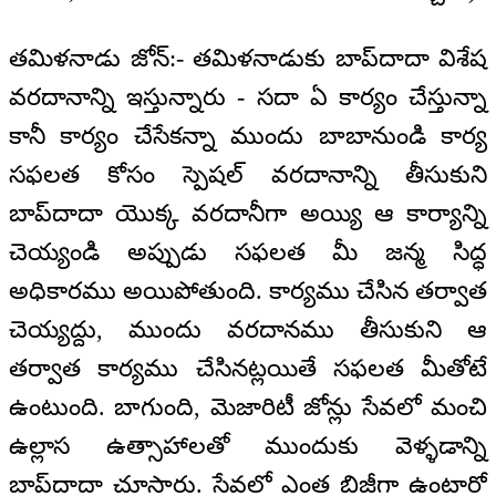
తమిళనాడు జోన్:- తమిళనాడుకు బాప్‌దాదా విశేష
వరదానాన్ని ఇస్తున్నారు - సదా ఏ కార్యం చేస్తున్నా
కానీ కార్యం చేసేకన్నా ముందు బాబానుండి కార్య
సఫలత కోసం స్పెషల్ వరదానాన్ని తీసుకుని
బాప్‌దాదా యొక్క వరదానీగా అయ్యి ఆ కార్యాన్ని
చెయ్యండి అప్పుడు సఫలత మీ జన్మ సిద్ధ
అధికారము అయిపోతుంది. కార్యము చేసిన తర్వాత
చెయ్యద్దు, ముందు వరదానము తీసుకుని ఆ
తర్వాత కార్యము చేసినట్లయితే సఫలత మీతోటే
ఉంటుంది. బాగుంది, మెజారిటీ జోన్లు సేవలో మంచి
ఉల్లాస ఉత్సాహాలతో ముందుకు వెళ్ళడాన్ని
బాప్‌దాదా చూసారు. సేవలో ఎంత బిజీగా ఉంటారో