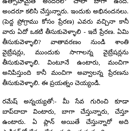
ఉత్సాహమైతే అందరిలో చాలా బాగా ఉంది.
అందరూ కలిసి చేస్తున్నారు. ఇందుకు అభినందనలు.
(పెద్ద ప్రోగ్రాము కోసం ప్రేరణ) ఎవరు వచ్చినా కానీ
వారు ఏదో ఒకటి తీసుకువెళ్ళాలి - ఇదే ప్రేరణ. ఏమి
తీసుకువెళ్ళాలి? వాతావరణం నుండి శాంతి
వైబ్రేషన్లు, ముందుకు సాగాలన్న వైబ్రేషన్లను
తీసుకువెళ్ళాలి. వింటూనే ఉంటారు, మంచిగా
అనిపిస్తుంది కానీ మంచిగా అవ్వాలన్న ప్రేరణను
తీసుకువెళ్ళాలి. ఈ ప్రయత్నం చెయ్యండి.
రమేష్ అన్నయ్యతో:- మీ సేవ గురించి కూడా
బాప్‌దాదా వింటారు, బాగా చేస్తున్నారు, చేస్తూ
ఉంటారు. ఏ ప్లాన్ అయితే చేస్తున్నారో అది