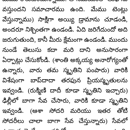
వస్తుందని సమాచారము ఉంది. మేము టెంట్లు
వేస్తున్నాము) సాక్షిగా అయ్యి డ్రామాను చూడండి,
అందరూ నిశ్చింతగా ఉండండి. ఏది జరిగేదుందో అది
జరుగుతుంది, కానీ మీరు క్షేమంగా ఉండండి. ముందు
నుండే తెలుసు కదా మరి దాని అనుసారంగా
ఏర్పాట్లు చేసుకోండి. (శాంతి అక్కయ్య అనారోగ్యంతో
ఉన్నారు, వారు తమ స్మృతిని పంపారు) వారికి
విశేషంగా బాప్‌దాదా తరఫున ప్రియస్మృతులను
ఇవ్వండి. (రుక్మిణి దాదీ కూడా స్మృతిని ఇచ్చారు)
ఢిల్లీలో బాగా సేవ చేసారు, వారికి కూడా స్మృతిని
ఇవ్వండి. (ఆశా సోదరి మరియు ఇతర తోటి
సోదరీలు చాలా బాగా సేవ చేస్తున్నారు) సేవలో