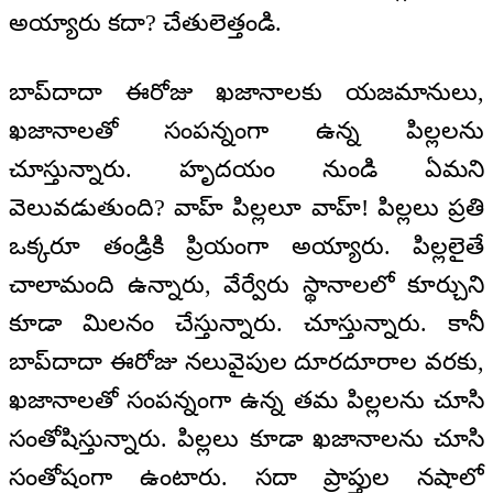
అయ్యారు కదా? చేతులెత్తండి.
బాప్‌దాదా ఈరోజు ఖజానాలకు యజమానులు,
ఖజానాలతో సంపన్నంగా ఉన్న పిల్లలను
చూస్తున్నారు. హృదయం నుండి ఏమని
వెలువడుతుంది? వాహ్ పిల్లలూ వాహ్! పిల్లలు ప్రతి
ఒక్కరూ తండ్రికి ప్రియంగా అయ్యారు. పిల్లలైతే
చాలామంది ఉన్నారు, వేర్వేరు స్థానాలలో కూర్చుని
కూడా మిలనం చేస్తున్నారు. చూస్తున్నారు. కానీ
బాప్‌దాదా ఈరోజు నలువైపుల దూరదూరాల వరకు,
ఖజానాలతో సంపన్నంగా ఉన్న తమ పిల్లలను చూసి
సంతోషిస్తున్నారు. పిల్లలు కూడా ఖజానాలను చూసి
సంతోషంగా ఉంటారు. సదా ప్రాప్తుల నషాలో