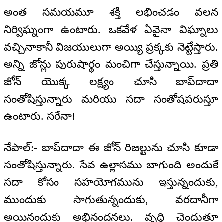
అంత సమయమూ శక్తి లభించడం వలన
నిర్విఘ్నంగా ఉంటారు. ఒకవేళ ఏవైనా విఘ్నాలు
వచ్చినాకానీ విజయులుగా అయ్యి ప్రక్కకు నెట్టేస్తారు.
అన్ని జోన్లు పురుషార్థం మంచిగా చేస్తున్నాయి. ప్రతి
జోన్ యొక్క లక్ష్యం చూసి బాప్‌దాదా
సంతోషిస్తున్నారు మరియు సదా సంతోషపరుస్తూ
ఉంటారు. సరేనా!
నేపాల్:- బాప్‌దాదా ఈ జోన్ రిజల్టును చూసి కూడా
సంతోషిస్తున్నారు. సేవ ఉల్లాసము బాగుంది అందుకే
సదా కోసం సహయోగమును ఇస్తున్నందుకు,
ముందుకు సాగుతున్నందుకు, వరదానీగా
అయినందుకు అభినందనలు. వృద్ధి చెందుతూ