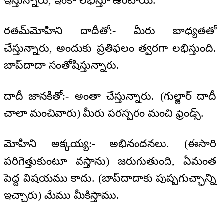
ఇస్తున్నారు, ఇంకా లభిస్తూ ఉంటాయి.
రతమ్‌మోహిని దాదీతో:- మీరు బాధ్యతతో
చేస్తున్నారు, అందుకు ప్రతిఫలం త్వరగా లభిస్తుంది.
బాప్‌దాదా సంతోషిస్తున్నారు.
దాదీ జానకితో:- అంతా చేస్తున్నారు. (గుల్జార్ దాదీ
చాలా మంచివారు) మీరు పరస్పరం మంచి ఫ్రెండ్స్.
మోహిని అక్కయ్య:- అభినందనలు. (ఈసారి
పరిగెత్తుకుంటూ వస్తాను) జరుగుతుంది, ఏమంత
పెద్ద విషయము కాదు. (బాప్‌దాదాకు పుష్పగుచ్ఛాన్ని
ఇచ్చారు) మేము మీకిస్తాము.