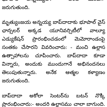
జరుగుతుంది.
మృత్యుంజయ అన్నయ్య బాప్‌దాదాకు భూపాల్ వైస్
ఛాన్సలర్ అక్కడ యూనివర్సిటీలో వాల్యూ
ఎడ్యుకేషన్ ప్రారంభించడంలో మెమోరాండంపై
సంతకం చేసారని వివరించారు: - మంచి ఉల్లాస
ఉత్సాహాలను చూపించారు. బాప్‌దాదా కూడా
విన్నారు, అందుకు ముందుగానే అభినందనలు
తెలుపుతున్నారు. అనేక ఆత్మల కళ్యాణం
జరుగుతుంది.
బాప్‌దాదా అకోలా సెంటర్‌ను బటన్ నొక్కి
ప్రారంభించారు:- అందరి ఉల్లాసము చాలా బాగుంది.