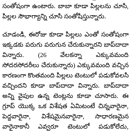
సంతోషంగా ఉంటారు. బాబా కూడా పిల్లలను చూసి,
పిల్లల సౌభాగ్యాన్ని చూసి సంతోషిస్తున్నారు.
చూడండి, ఈరోజు కూడా పిల్లలు ఎంతో సంతోషంగా
ఇక్కడకు పరుగు పరుగున చేరుకున్నారని బాప్‌దాదా
విన్నారు. (26 వేలకన్నా ఎక్కువమంది
సోదరసోదరీలు చేరుకున్నారు) ఎక్కువమంది వచ్చిన
కారణంగా కొంతమంది పిల్లలు టెంటులో పడుకోవలసి
వచ్చిందని కూడా బాప్‌దాదా విన్నారు. బాప్‌దాదా
అన్ని వైపుల ఉన్న టెంట్లను కూడా చూసారు. ఈ
గ్రూప్ యొక్క ఒక విశేషత ఏమిటంటే చిన్నవారైనా,
పెద్దవారైనా, విశేషమైనవారైనా, సాధారణమైన
వారైనాకానీ ఎవ్వరూ టెంటులో పడుకోలేదు,