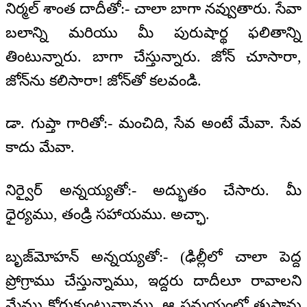
నిర్మల్ శాంత దాదీతో:- చాలా బాగా నవ్వుతారు. సేవా
బలాన్ని మరియు మీ పురుషార్థ ఫలితాన్ని
తింటున్నారు. బాగా చేస్తున్నారు. జోన్ చూసారా,
జోన్‌ను కలిసారా! జోన్‌తో కలవండి.
డా. గుప్తా గారితో:- మంచిది, సేవ అంటే మేవా. సేవ
కాదు మేవా.
నిర్వైర్ అన్నయ్యతో:- అద్భుతం చేసారు. మీ
ధైర్యము, తండ్రి సహాయము. అచ్ఛా.
బృజ్‌మోహన్ అన్నయ్యతో:- (ఢిల్లీలో చాలా పెద్ద
ప్రోగ్రాము చేస్తున్నాము, ఇద్దరు దాదీలూ రావాలని
మేము కోరుకుంటున్నాము. ఆ సమయంలో తుఫాను