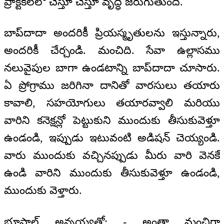
ప్రాక్టికల్‌లో చేస్తూ చేస్తూ వృద్ధి జరుగుతుంది.
బాప్‌దాదా అందరికీ ప్రియస్మృతులను ఇస్తున్నారు,
అందరికీ చేర్చండి. మంచిది. సేవా ఉల్లాసము
నలువైపుల బాగా ఉండటాన్ని బాప్‌దాదా చూసారు.
ఏ ప్రోగ్రాము జరిగినా దానితో వారసులు తయారు
కావాలి, సహయోగులు తయారవ్వాలి మరియు
వారిని కనెక్షన్లో పెట్టుకుని ముందుకు తీసుకువెళ్తూ
ఉండండి, ఇప్పుడు ఇటువంటి అడిషన్ చెయ్యండి.
వారు ముందుకు వచ్చినప్పుడు మీరు వారి వెనకే
ఉండి వారిని ముందుకు తీసుకువెళ్తూ ఉండండి,
ముందుకు వెళ్తారు.
భూపాల్ అన్నయ్యతో: - అంతా మంచిగా