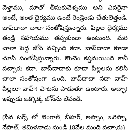
వెళ్తాము, మాతో తీసుకువెళ్ళము అని ఎవరైనా
అంటే, అంత ధైర్యము ఉంటే రెండ్రెండు చేతులెత్తండి.
బాప్‌దాదా చాలా సంతోషిస్తున్నారు. పిల్లల ధైర్యము
తండ్రి సహాయము తప్పకుండా ఉంటుంది. మరి
చాలా పెద్ద జోన్ వచ్చింది కదా. బాప్‌దాదా కూడా
చూసి సంతోషిస్తున్నారు. కొంచెం కష్టమయింది కానీ
వచ్చారు కదా. బాప్‌దాదాకు కూడా పిల్లలను కలిసి
చాలా సంతోషంగా ఉంది. బాప్‌దాదా సదా వాహ్
పిల్లలూ వాహ్! పాటను పాడుతూ ఉంటారు. అచ్ఛా!
ఇప్పుడు ఒక్కొక్క జోన్‌ను లేపండి.
(సేవ టర్న్ లో బెంగాల్, బీహర్, అస్సాం, ఒరిస్సా,
నేపాల్, తమిళనాడు నుండి 18వేల మంది వచ్చారు)