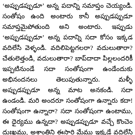
‘అప్పుడప్పుడూ’ అన్న పదాన్ని సమాప్తం చెయ్యండి.
సంతోషం ఉంది అంటారు కానీ అప్పుడప్పుడూ
సమాప్తమైపోతుంది అని అంటారు. ఇప్పుడు
‘అప్పుడప్పుడూ’ అన్న పదాన్ని సదా కోసం ఇక్కడ
వదిలేసి వెళ్ళండి. వదిలిపెట్టగలరా? వదులుతారా?
చేతులెత్తండి, వదులుతారా? బాప్‌దాదా పిల్లలందరికీ
ఇప్పటినుండే సదా సంతోషంగా ఉండేందుకు
అభినందనలు తెలుపుతున్నారు. మళ్ళీ
అప్పుడప్పుడూ అన్న మాట అనకండి. సదా
ఉండండి. మరి అందరూ సంతోషంగా ఉన్నారు కదా!
సంతోషంగా ఉన్నారా? సదా సంతోషంగా ఉంటాము,
ఈ ధైర్యము ఉన్నదా? అప్పుడప్పుడూ వచ్చే కొంచెం
దుఃఖము, అశాంతిని ఈసారి మేము ఇక్కడే వదిలేసి