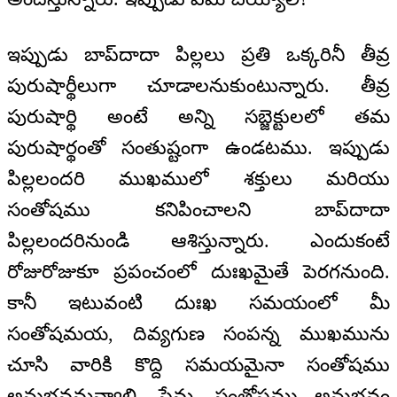
ఇప్పుడు బాప్‌దాదా పిల్లలు ప్రతి ఒక్కరినీ తీవ్ర
పురుషార్థీలుగా చూడాలనుకుంటున్నారు. తీవ్ర
పురుషార్థి అంటే అన్ని సబ్జెక్టులలో తమ
పురుషార్థంతో సంతుష్టంగా ఉండటము. ఇప్పుడు
పిల్లలందరి ముఖములో శక్తులు మరియు
సంతోషము కనిపించాలని బాప్‌దాదా
పిల్లలందరినుండి ఆశిస్తున్నారు. ఎందుకంటే
రోజురోజుకూ ప్రపంచంలో దుఃఖమైతే పెరగనుంది.
కానీ ఇటువంటి దుఃఖ సమయంలో మీ
సంతోషమయ, దివ్యగుణ సంపన్న ముఖమును
చూసి వారికి కొద్ది సమయమైనా సంతోషము
అనుభవమవ్వాలి. ప్రేమ, సంతోషము అనుభవం