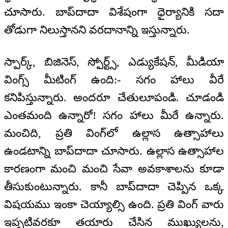
చూసారు. బాప్‌దాదా విశేషంగా ధైర్యానికి సదా
తోడుగా నిలుస్తానని వరదానాన్ని ఇస్తున్నారు.
స్పార్క్, బిజినెస్, స్పోర్ట్స్, ఎడ్యుకేషన్, మీడియా
వింగ్స్ మీటింగ్ ఉంది:- సగం హాలు వీరే
కనిపిస్తున్నారు. అందరూ చేతులూపండి. చూడండి
ఎంతమంది ఉన్నారో! సగం హాలు మీరే ఉన్నారు.
మంచిది, ప్రతి వింగ్‌లో ఉల్లాస ఉత్సాహాలు
ఉండటాన్ని బాప్‌దాదా చూసారు. ఉల్లాస ఉత్సాహాల
కారణంగా మంచి మంచి సేవా అవకాశాలను కూడా
తీసుకుంటున్నారు. కానీ బాప్‌దాదా చెప్పిన ఒక్క
విషయము ఇంకా చెయ్యాల్సి ఉంది. ప్రతి వింగ్ వారు
ఇప్పటివరకూ తయారు చేసిన ముఖ్యులను,