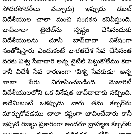
సోదరసోదరీలు వచ్చారు) ఇప్పుడు డబల్
విదేశీయుల చాలా మంచి సంగఠన కనిపిస్తుంది.
బాప్‌దాదా టైటిల్‌ను స్పష్టం చేసినందుకు
విదేశీయులను చూసి బాప్‌దాదా విశేషంగా
సంతోషిస్తారు ఎందుకంటే భారతదేశ సేవ చేసినంత
వరకు విశ్వ సేవాధారి అన్న టైటిల్ పెట్టుకోలేము కదా
కానీ విదేశీ సేవ కారణంగా ‘విశ్వ సేవకుడు’ అన్న
బాబా పేరు నిరూపించబడింది. మెజారిటీ
విదేశీయులలోని ఒక విశేషత బాప్‌దాదాకు నచ్చింది.
అదేమిటంటే ఒకప్పుడు వారు తమ కల్చర్‌ను
మార్చుకోవడము చాలా కష్టంగా భావించేవారు కానీ
ఇప్పటి రిజల్టు ప్రకారంగా అందరూ బ్రాహ్మణ కల్చర్‌కు