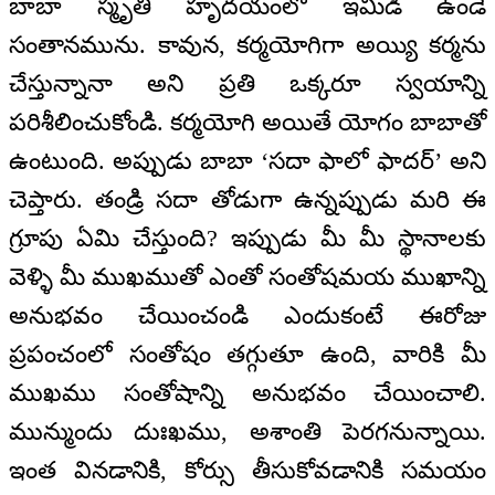
బాబా స్మృతి హృదయంలో ఇమిడి ఉండే
సంతానమును. కావున, కర్మయోగిగా అయ్యి కర్మను
చేస్తున్నానా అని ప్రతి ఒక్కరూ స్వయాన్ని
పరిశీలించుకోండి. కర్మయోగి అయితే యోగం బాబాతో
ఉంటుంది. అప్పుడు బాబా ‘సదా ఫాలో ఫాదర్’ అని
చెప్తారు. తండ్రి సదా తోడుగా ఉన్నప్పుడు మరి ఈ
గ్రూపు ఏమి చేస్తుంది? ఇప్పుడు మీ మీ స్థానాలకు
వెళ్ళి మీ ముఖముతో ఎంతో సంతోషమయ ముఖాన్ని
అనుభవం చేయించండి ఎందుకంటే ఈరోజు
ప్రపంచంలో సంతోషం తగ్గుతూ ఉంది, వారికి మీ
ముఖము సంతోషాన్ని అనుభవం చేయించాలి.
మున్ముందు దుఃఖము, అశాంతి పెరగనున్నాయి.
ఇంత వినడానికి, కోర్సు తీసుకోవడానికి సమయం