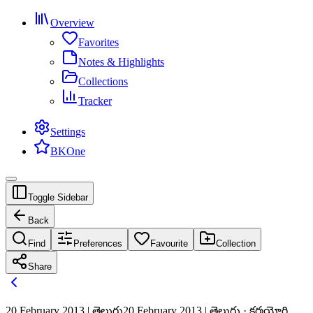
Overview
Favorites
Notes & Highlights
Collections
Tracker
Settings
BKOne
Toggle Sidebar
Back
Find
Preferences
Favourite
Collection
Share
20 February 2013 | తెలుగు
20 February 2013 | తెలుగు · కర్మయోగి