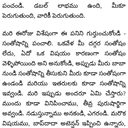
పంచండి. డబల్ లాభము ఉంది, మీకూ
పెరుగుతుంది, వారికీ పెరుగుతుంది.
మరి ఈరోజు విశేషంగా ఈ పనిని గుర్తుంచుకోండి -
సంతోషాన్ని పంచాలి. ఒకవేళ మీ దగ్గర సంతోషం
లేదు, ఏదో ఒక విషయం కారణంగా సంతోషం
వెళ్ళిపోయింది అని అనుకోండి, అప్పుడు మీరు బాబా
నుండి సంతోషాన్ని తీసుకుని మీరు కూడా సంతోషంగా
ఉండండి మరియు ఇతరులకు కూడా సంతోషాన్ని
ఇవ్వండి. మరి ఇప్పుడు అందరూ ఏమి చేస్తారు?
ముందు కూడా వినిపించాము, తీవ్ర పురుషార్థిగా
అవ్వండి. నడుస్తున్నాము అనకండి, ఎగరండి. మరొక
విషయము, బాప్‌దాదా అటెన్షన్ ఇప్పించి ఉన్నారు,