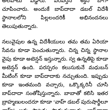
అలవాటు పడ్డారు. పరివర్తన శక్తిని బాగా
చూపించారు. అందుకే బాప్‌దాదా డబల్ విదేశీ
స్థానాలలోని పిల్లలందరికీ అభినందనలు
తెలుపుతున్నారు.
నలువైపుల ఉన్న విదేశీయులు తమ తమ ఏరియా
సేవను కూడా పెంచుతున్నారు. చిన్న చిన్న స్థానాల
వైపు కూడా అటెన్షన్ ఇస్తున్నారు. స్వ ఉన్నతిపై కూడా
అటెన్షన్ ఉంది. పరస్పరం కలుసుకునే మధుబన్
మీటింగ్ కూడా బాప్‌దాదాకు నచ్చుతుంది. ఇప్పుడు
కూడా ఇంతమంది వచ్చారు, ఒక్కొక్కరినీ చూసి
బాప్‌దాదా సంతోషిస్తున్నారు. బాబాతో కలిసి ఇతర
బ్రాహ్మణులందరూ కూడా ‘వాహ్ డబల్ పురుషార్థీలూ