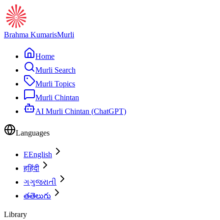
Brahma Kumaris
Murli
Home
Murli Search
Murli Topics
Murli Chintan
AI Murli Chintan (ChatGPT)
Languages
E
English
ह
हिंदी
ગ
ગુજરાતી
త
తెలుగు
Library