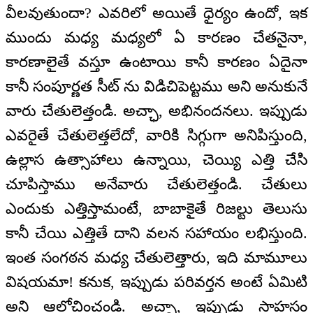
వీలవుతుందా? ఎవరిలో అయితే ధైర్యం ఉందో, ఇక
ముందు మధ్య మధ్యలో ఏ కారణం చేతనైనా,
కారణాలైతే వస్తూ ఉంటాయి కానీ కారణం ఏదైనా
కానీ సంపూర్ణత సీట్ ను విడిచిపెట్టము అని అనుకునే
వారు చేతులెత్తండి. అచ్ఛా, అభినందనలు. ఇప్పుడు
ఎవరైతే చేతులెత్తలేదో, వారికి సిగ్గుగా అనిపిస్తుంది,
ఉల్లాస ఉత్సాహాలు ఉన్నాయి, చెయ్యి ఎత్తి చేసి
చూపిస్తాము అనేవారు చేతులెత్తండి. చేతులు
ఎందుకు ఎత్తిస్తామంటే, బాబాకైతే రిజల్టు తెలుసు
కానీ చేయి ఎత్తితే దాని వలన సహాయం లభిస్తుంది.
ఇంత సంగఠన మధ్య చేతులెత్తారు, ఇది మామూలు
విషయమా! కనుక, ఇప్పుడు పరివర్తన అంటే ఏమిటి
అని ఆలోచించండి. అచ్ఛా, ఇప్పుడు సాహసం