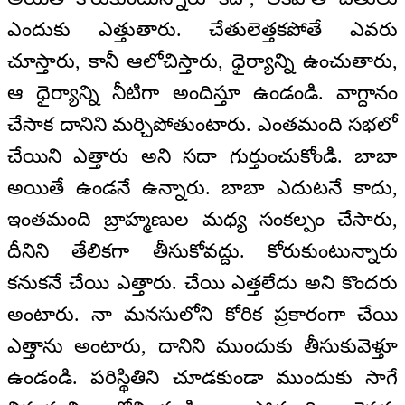
ఎందుకు ఎత్తుతారు. చేతులెత్తకపోతే ఎవరు
చూస్తారు, కానీ ఆలోచిస్తారు, ధైర్యాన్ని ఉంచుతారు,
ఆ ధైర్యాన్ని నీటిగా అందిస్తూ ఉండండి. వాగ్దానం
చేసాక దానిని మర్చిపోతుంటారు. ఎంతమంది సభలో
చేయిని ఎత్తారు అని సదా గుర్తుంచుకోండి. బాబా
అయితే ఉండనే ఉన్నారు. బాబా ఎదుటనే కాదు,
ఇంతమంది బ్రాహ్మణుల మధ్య సంకల్పం చేసారు,
దీనిని తేలికగా తీసుకోవద్దు. కోరుకుంటున్నారు
కనుకనే చేయి ఎత్తారు. చేయి ఎత్తలేదు అని కొందరు
అంటారు. నా మనసులోని కోరిక ప్రకారంగా చేయి
ఎత్తాను అంటారు, దానిని ముందుకు తీసుకువెళ్తూ
ఉండండి. పరిస్థితిని చూడకుండా ముందుకు సాగే