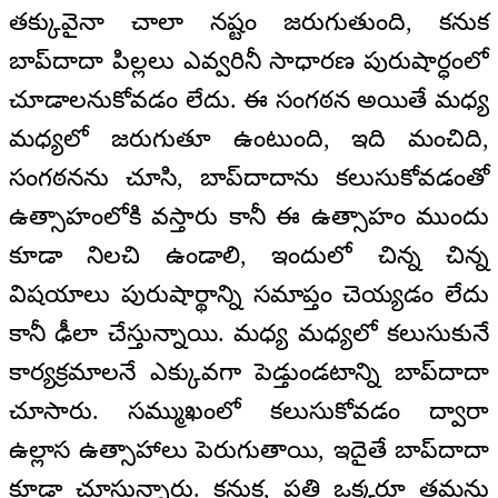
తక్కువైనా చాలా నష్టం జరుగుతుంది, కనుక
బాప్‍దాదా పిల్లలు ఎవ్వరినీ సాధారణ పురుషార్ధంలో
చూడాలనుకోవడం లేదు. ఈ సంగఠన అయితే మధ్య
మధ్యలో జరుగుతూ ఉంటుంది, ఇది మంచిది,
సంగఠనను చూసి, బాప్‍దాదాను కలుసుకోవడంతో
ఉత్సాహంలోకి వస్తారు కానీ ఈ ఉత్సాహం ముందు
కూడా నిలచి ఉండాలి, ఇందులో చిన్న చిన్న
విషయాలు పురుషార్థాన్ని సమాప్తం చెయ్యడం లేదు
కానీ ఢీలా చేస్తున్నాయి. మధ్య మధ్యలో కలుసుకునే
కార్యక్రమాలనే ఎక్కువగా పెడ్తుండటాన్ని బాప్‍దాదా
చూసారు. సమ్ముఖంలో కలుసుకోవడం ద్వారా
ఉల్లాస ఉత్సాహాలు పెరుగుతాయి, ఇదైతే బాప్‍దాదా
కూడా చూస్తున్నారు. కనుక, ప్రతి ఒక్కరూ తమను