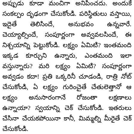
అప్పుడు కూడా మంచిగా అనిపించదు. అందుకే
సంకల్పం దృఢంగా చేసుకోండి. పరిస్థితులు వస్తాయి,
ఇదైతే తెలిసిందే, అనుభవం ఉన్నవారే.
చెయ్యాల్సిందే, సంపూర్ణంగా అవ్వవలసిందే, ఈ
నిశ్చయాన్ని పెట్టుకోండి. లక్ష్యం ఏమిటి? ఇంతమంది
ఇక్కడ కూర్చుని ఉన్నారు, ఎంతమంది ఇలా
వస్తున్నారు? మరి లక్ష్యం ఏమిటి? సంపూర్ణంగా
అవ్వడం కదా! ప్రతి ఒక్కరినీ చూడండి, రాత్రి నోట్
చేసుకోండి, ఏ లక్ష్యం గురించైతే చేతులెత్తానో ఆ
లక్ష్యం అనుసారంగానే రోజంతా లక్షణాలు
ఉన్నాయా? స్వయాన్ని చెక్ చేసుకోండి. ఇతరులు
చేసినా చేయకపోయినా కానీ, మిమ్మల్ని మీరైతే చెక్
చేసుకోండి.