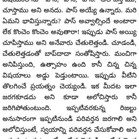
చూస్తాము అని అనదు. పాస్ అయ్యే ఉన్నారు. మరి
ఏమని భావిస్తున్నారు? పాస్ అవ్వాల్సిందే అంటారా
లేక కొంచెం కొంచెం అవుతారా! ఇప్పుడు పాస్ అయ్యి
చూపిస్తాము అని అనేవారు చేతులెత్తండి. చూడండి,
చేతులెత్తడంతో బాప్‍దాదా సంతోషిస్తారు. మంచిగా
అనిపిస్తుంది, ఉత్సాహం ఉంది కానీ చిన్న చిన్న
విషయాలు అడ్డు పెడ్తుంటాయి. ఇప్పుడు వీటిని
తొలగించే ప్రయత్నం చెయ్యండి. ఇక మీదట ఇలా
జరగకూడదు అని కూడా ఆలోచిస్తారు కానీ
జరిగిపోతుంటుంది. ఇప్పటివరకున్న రిజల్టు
అనుసారంగా ఇప్పటినుండి పరివర్తన జరగాలి అని
ఆలోచిస్తుంటే, స్వయాన్ని పరివర్తన చేసుకోవాలి అని