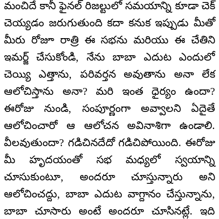
మంచిదే కానీ ఫైనల్ రిజల్టులో సమయాన్ని కూడా చెక్
చెయ్యడం జరుగుతుంది కదా కనుక ఇప్పుడు మీతో
మీరు రోజూ రాత్రి ఈ సభను మరియు ఈ చేతిని
ఇమర్జ్ చేసుకోండి, నేను బాబా ఎదుట ఎందులో
చెయ్యి ఎత్తాను, పరివర్తన అవుతాను అనా లేక
ఆలోచిస్తాను అనా? మరి ఇంత ధైర్యం ఉందా?
ఈరోజు నుండి, సంపూర్ణంగా అవ్వాలని ఏదైతే
ఆలోచించారో ఆ ఆలోచన అవినాశిగా ఉండాలి.
వీలవుతుందా? గడిచినదేదో గడిచిపోయింది. ఈరోజు
మీ హృదయంతో సభ మధ్యలో స్వయాన్ని
చూసుకుంటూ, అందరూ చూస్తున్నారు అని
ఆలోచించద్దు, బాబా ఎదుట వాగ్దానం చేస్తున్నాను,
బాబా చూసారు అంటే అందరూ చూసినట్లే. ఇది