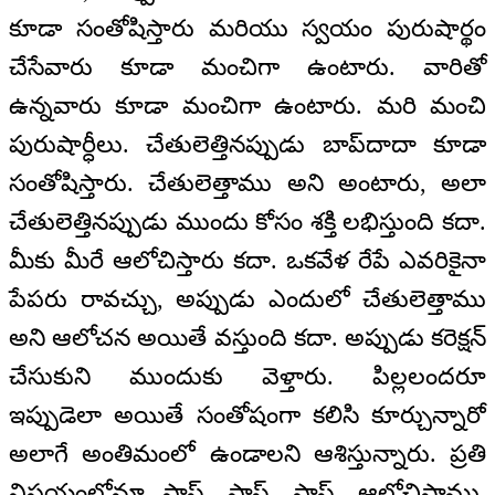
కూడా సంతోషిస్తారు మరియు స్వయం పురుషార్థం
చేసేవారు కూడా మంచిగా ఉంటారు. వారితో
ఉన్నవారు కూడా మంచిగా ఉంటారు. మరి మంచి
పురుషార్ధీలు. చేతులెత్తినప్పుడు బాప్‍దాదా కూడా
సంతోషిస్తారు. చేతులెత్తాము అని అంటారు, అలా
చేతులెత్తినప్పుడు ముందు కోసం శక్తి లభిస్తుంది కదా.
మీకు మీరే ఆలోచిస్తారు కదా. ఒకవేళ రేపే ఎవరికైనా
పేపరు రావచ్చు, అప్పుడు ఎందులో చేతులెత్తాము
అని ఆలోచన అయితే వస్తుంది కదా. అప్పుడు కరెక్షన్
చేసుకుని ముందుకు వెళ్తారు. పిల్లలందరూ
ఇప్పుడెలా అయితే సంతోషంగా కలిసి కూర్చున్నారో
అలాగే అంతిమంలో ఉండాలని ఆశిస్తున్నారు. ప్రతి
విషయంలోనూ పాస్, పాస్, పాస్. ఆలోచిస్తాము,