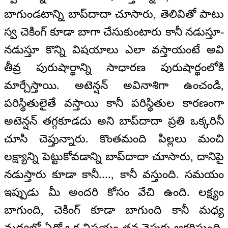
బాగుండటాన్ని బాప్‍దాదా చూసారు, తెలివితో పాటు
స్వ చెకింగ్ కూడా బాగా చేసుకుంటారు కానీ నడుస్తూ-
నడుస్తూ కొన్ని విషయాలు ఎలా వస్తాయంటే అవి
తీవ్ర పురుషార్థాన్ని సాధారణ పురుషార్థంలోకి
మార్చేస్తాయి. అటెన్షన్ అవినాశిగా ఉంచండి,
పరిస్థితులైతే వస్తాయి కానీ పరిస్థితుల కారణంగా
అటెన్షన్ తగ్గకూడదు అని బాప్‍దాదా ప్రతి ఒక్కరినీ
చూసి చెప్తున్నారు. కొంతమంది పిల్లలు మంచి
లక్ష్యాన్ని పెట్టుకోవడాన్ని బాప్‍దాదా చూసారు, దానిపై
నడుస్తారు కూడా కానీ...., కానీ వస్తుంది. సమయం
ఇప్పుడు మీ అందరి కోసం వేచి ఉంది. లక్ష్యం
బాగుంది, చెకింగ్ కూడా బాగుంది కానీ మధ్య
మధ్యలో ఏదో ఒక విషయం తన వైపుకు ఆకర్షిస్తుంది.