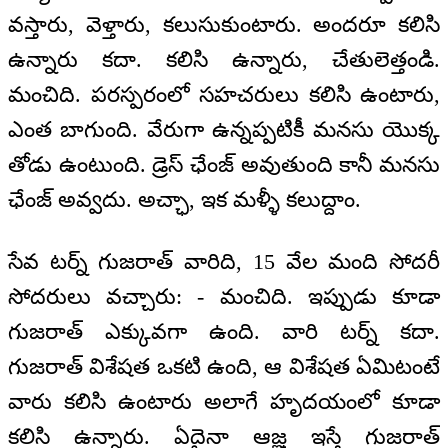
వస్తారు, వెళ్తారు, కలుసుకుంటారు. అందరూ కలిసి
ఉన్నారు కదా. కలిసి ఉన్నారు, చేతులెత్తండి.
మంచిది. పరస్పరంలో సహచరులు కలిసి ఉంటారు,
ఎంత బాగుంది. వేరుగా ఉన్నప్పటికీ మనసు యొక్క
తోడు ఉంటుంది. డ్రెస్ ఛేంజ్ అవుతుంది కానీ మనసు
ఛేంజ్ అవ్వదు. అచ్ఛా, ఇక మళ్ళీ కలుద్దాం.
సేవ టర్న్ గుజరాత్ వారిది, 15 వేల మంది సోదరీ
సోదరులు వచ్చారు: - మంచిది. ఇప్పుడు కూడా
గుజరాత్ ఎక్కువగా ఉంది. వారి టర్న్ కదా.
గుజరాత్ విశేషత ఒకటి ఉంది, ఆ విశేషత ఏమిటంటే
వారు కలిసి ఉంటారు అలాగే హృదయంలో కూడా
కలిసి ఉన్నారు. ఏదైనా ఆజ్ఞ ఇస్తే గుజరాత్