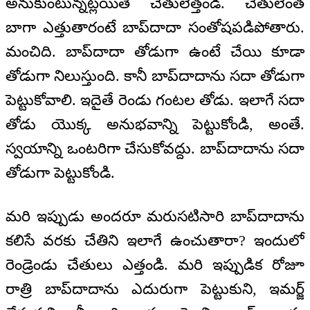
అనుకుంటున్నట్లయితే చేతులెత్తండి. చేతులెంత
బాగా ఎత్తుతారంటే బాప్‍దాదా సంతోషపడిపోతారు.
మంచిది. బాప్‍దాదా తోడుగా ఉంటే చేయి కూడా
తోడుగా నిలుస్తుంది. కానీ బాప్‍దాదాను సదా తోడుగా
పెట్టుకోవాలి. ఇదైతే రెండు గంటల తోడు. ఇలాగే సదా
తోడు యొక్క అనుభవాన్ని పెట్టుకోండి, అంతే.
స్వయాన్ని ఒంటరిగా చేసుకోవద్దు. బాప్‍దాదాను సదా
తోడుగా పెట్టుకోండి.
మరి ఇప్పుడు అందరూ మరుసటిసారి బాప్‍దాదాను
కలిసే వరకు చేతిని ఇలాగే ఉంచుతారా? ఇందులో
రెండ్రెండు చేతులు ఎత్తండి. మరి ఇప్పుడిక రోజూ
రాత్రి బాప్‍దాదాను ఎదురుగా పెట్టుకుని, ఇమర్జ్