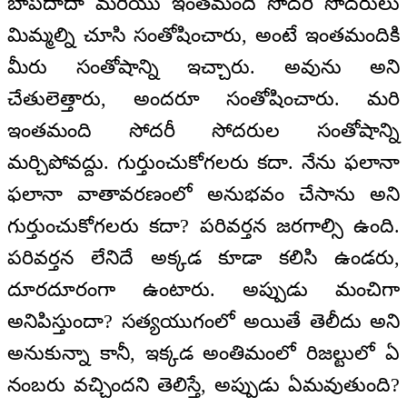
బాప్‍దాదా మరియు ఇంతమంది సోదరీ సోదరులు
మిమ్మల్ని చూసి సంతోషించారు, అంటే ఇంతమందికి
మీరు సంతోషాన్ని ఇచ్చారు. అవును అని
చేతులెత్తారు, అందరూ సంతోషించారు. మరి
ఇంతమంది సోదరీ సోదరుల సంతోషాన్ని
మర్చిపోవద్దు. గుర్తుంచుకోగలరు కదా. నేను ఫలానా
ఫలానా వాతావరణంలో అనుభవం చేసాను అని
గుర్తుంచుకోగలరు కదా? పరివర్తన జరగాల్సి ఉంది.
పరివర్తన లేనిదే అక్కడ కూడా కలిసి ఉండరు,
దూరదూరంగా ఉంటారు. అప్పుడు మంచిగా
అనిపిస్తుందా? సత్యయుగంలో అయితే తెలీదు అని
అనుకున్నా కానీ, ఇక్కడ అంతిమంలో రిజల్టులో ఏ
నంబరు వచ్చిందని తెలిస్తే, అప్పుడు ఏమవుతుంది?