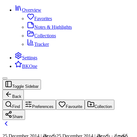
Overview
Favorites
Notes & Highlights
Collections
Tracker
Settings
BKOne
Toggle Sidebar
Back
Find
Preferences
Favourite
Collection
Share
25 December 2014 | తెలుగు
25 December 2014 | తెలుగు · నూతన