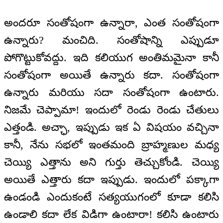
అందరూ సంతోషంగా ఉన్నారా, ఎంత సంతోషంగా
ఉన్నారు? మంచిది. సంతోషాన్ని ఎప్పుడూ
పోగొట్టుకోవద్దు. ఇది కలియుగ అంతిమమైనా కానీ
సంతోషంగా అయితే ఉన్నారు కదా. సంతోషంగా
ఉన్నారు మరియు సదా సంతోషంగా ఉంటారు.
నిజమే చెప్పామా! ఇందులో రెండు రెండు చేతులు
ఎత్తండి. అచ్ఛా, ఇప్పుడు ఇక ఏ విషయం వచ్చినా
కానీ, నేను సభలో ఇంతమంది బ్రాహ్మణుల మధ్య
చెయ్యి ఎత్తాను అని గుర్తు తెచ్చుకోండి. చెయ్యి
అయితే ఎత్తారు కదా ఇప్పుడు. ఇందులో పక్కాగా
ఉండండి ఎందుకంటే సత్యయుగంలో కూడా కలిసి
ఉండాలి కదా లేక విడిగా ఉంటారా! కలిసి ఉంటారు