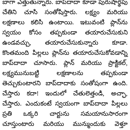
బాగా ఎత్తుతున్నారు. బాప్‍దాదా కూడా పురుషార్థపు
చేతిని చూసి సంతోషిస్తారు. లక్ష్యం మరియు
లక్షణాలు కలిసి ఉంటాయి. ఇటువంటి ప్లాన్‌ను
స్వయం కోసం తప్పకుండా తయారుచేసుకుని
ఉండవచ్చు, తయారుచేసుకున్నారు కూడా.
కొంతమంది పిల్లలు ప్లాన్‌ను తయారుచేసుకోవడాన్ని
బాప్‍దాదా చూసారు. ప్లాన్ మరియు ప్రాక్టికల్,
లక్ష్యమునుబట్టి లక్షణాలను తప్పకుండా
తెచ్చుకుంటారని బాప్‍దాదాకు సంతోషంగా ఉంది.
చేస్తారు కదా! ఇందులో చేతులెత్తండి, అచ్ఛా,
చేస్తారు. ఎందుకంటే స్వయంగా బాప్‍దాదా పిల్లలు
ప్రతి ఒక్కరి చార్టును సమయానుసారంగా
చూస్తుంటారు మరియు మున్ముందుకు వెళ్తూ