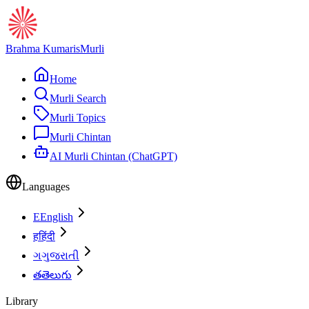
Brahma Kumaris
Murli
Home
Murli Search
Murli Topics
Murli Chintan
AI Murli Chintan (ChatGPT)
Languages
E
English
ह
हिंदी
ગ
ગુજરાતી
త
తెలుగు
Library