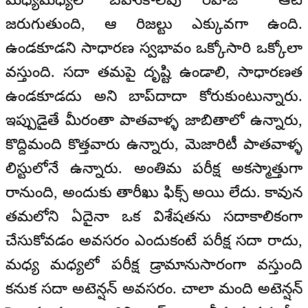
జరుగుతుంది, ఆ రిజల్టు ఎక్కువగా ఉంది.
ఉండకూడని సాధారణ స్వభావం ఒక్కోసారి ఒక్కోలా
వస్తుంది. సదా తమపై దృష్టి ఉండాలి, సాధారణత
ఉండకూడదు అని బాప్‍దాదా కోరుకుంటున్నారు.
ఇప్పుడైతే మీరంతా పాతవాళ్ళ జాబితాలో ఉన్నారు,
కొద్దిమంది కొత్తవారు ఉన్నారు, మెజారిటీ పాతవాళ్ళ
లిస్టులోనే ఉన్నారు. అంతిమ పరీక్ష అకస్మాత్తుగా
రానుంది, అందుకు తారీఖు ఫిక్స్ అయి లేదు. కావున
తమలోని ఏదైనా ఒక విశేషతను సదాకాలికంగా
చేసుకోవడం అవసరం ఎందుకంటే పరీక్ష సదా రాదు,
మధ్య మధ్యలో పరీక్ష డ్రామానుసారంగా వస్తుంది
కనుక సదా అటెన్షన్ అవసరం. చాలా మంది అటెన్షన్