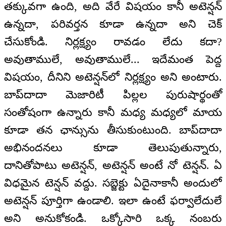
తక్కువగా ఉంది, అది వేరే విషయం కానీ అటెన్షన్
ఉన్నదా, పరివర్తన కూడా ఉన్నదా అని చెక్
చేసుకోండి. నిర్లక్ష్యం రావడం లేదు కదా?
అవుతాములే, అవుతాములే... ఇదేమంత పెద్ద
విషయం, దీనిని అటెన్షన్‌లో నిర్లక్ష్యం అని అంటారు.
బాప్‍దాదా మెజారిటీ పిల్లల పురుషార్థంతో
సంతోషంగా ఉన్నారు కానీ మధ్య మధ్యలో మాయ
కూడా తన ఛాన్సును తీసుకుంటుంది. బాప్‍దాదా
అభినందనలు కూడా తెలుపుతున్నారు,
దానితోపాటు అటెన్షన్, అటెన్షన్ అంటే నో టెన్షన్. ఏ
విధమైన టెన్షన్ వద్దు. సబ్జెక్టు ఏదైనాకానీ అందులో
అటెన్షన్ పూర్తిగా ఉండాలి. ఇలా ఉంటే ఫర్వాలేదులే
అని అనుకోకండి. ఒక్కోసారి ఒక్క నంబరు