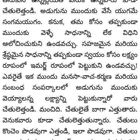
చేతులెత్తండి. అడుగును ముందుకు వేసే యుగమే
సంగమయుగం. కనుక, తమ కోసం తప్పకుండా
ముందుకు వెళ్ళే సాధనాన్ని లేక విధిని
ఆలోచించుకుని ఉండవచ్చు. సహజమైన మరియు
శ్రేష్ఠమైన సాధనాన్ని తప్పకుండా స్వయం కోసం లక్ష్యం
రూపంలో ఇమర్జ్ రూపంలో పెట్టుకుని ఉండవచ్చు!
ఎవరైతే ఇక ముందు మనసా-వాచ-కర్మణ మరియు
సంబంధ సంపర్కాలలో అడుగును ముందుకు
వెయ్యాలన్న లక్ష్యాన్ని పెట్టుకున్నారో వారు
చేతులెత్తండి. మంచిది. చేతులైతే బాగా ఎత్తుతారు.
వెనుకవారు కూడా చేతులెత్తుతున్నారు. చేతులు
కొంచెం పొడవుగా ఎత్తండి, ఇలా పొడవుగా. చేతులు