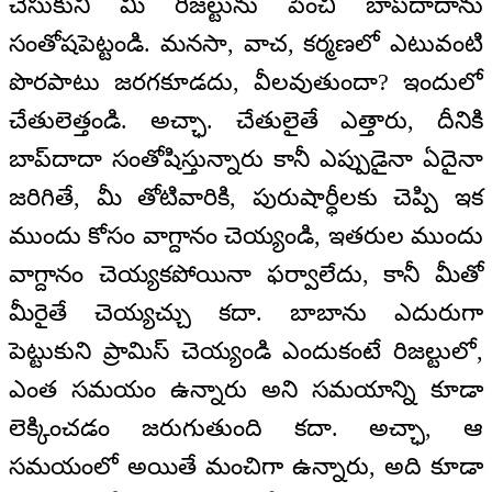
చేసుకుని మీ రిజల్టును పెంచి బాప్‍దాదాను
సంతోషపెట్టండి. మనసా, వాచ, కర్మణలో ఎటువంటి
పొరపాటు జరగకూడదు, వీలవుతుందా? ఇందులో
చేతులెత్తండి. అచ్ఛా. చేతులైతే ఎత్తారు, దీనికి
బాప్‍దాదా సంతోషిస్తున్నారు కానీ ఎప్పుడైనా ఏదైనా
జరిగితే, మీ తోటివారికి, పురుషార్ధీలకు చెప్పి ఇక
ముందు కోసం వాగ్దానం చెయ్యండి, ఇతరుల ముందు
వాగ్దానం చెయ్యకపోయినా ఫర్వాలేదు, కానీ మీతో
మీరైతే చెయ్యచ్చు కదా. బాబాను ఎదురుగా
పెట్టుకుని ప్రామిస్ చెయ్యండి ఎందుకంటే రిజల్టులో,
ఎంత సమయం ఉన్నారు అని సమయాన్ని కూడా
లెక్కించడం జరుగుతుంది కదా. అచ్ఛా, ఆ
సమయంలో అయితే మంచిగా ఉన్నారు, అది కూడా