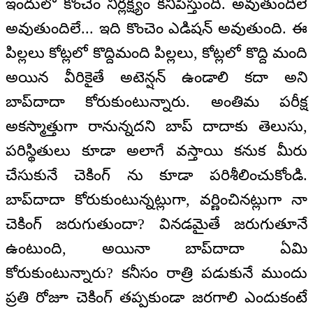
ఇందులో కొంచెం నిర్లక్ష్యం కనిపిస్తుంది. అవుతుందిలే
అవుతుందిలే... ఇది కొంచెం ఎడిషన్ అవుతుంది. ఈ
పిల్లలు కోట్లలో కొద్దిమంది పిల్లలు, కోట్లలో కొద్ది మంది
అయిన వీరికైతే అటెన్షన్ ఉండాలి కదా అని
బాప్‍దాదా కోరుకుంటున్నారు. అంతిమ పరీక్ష
అకస్మాత్తుగా రానున్నదని బాప్ దాదాకు తెలుసు,
పరిస్థితులు కూడా అలాగే వస్తాయి కనుక మీరు
చేసుకునే చెకింగ్ ను కూడా పరిశీలించుకోండి.
బాప్‍దాదా కోరుకుంటున్నట్లుగా, వర్ణించినట్లుగా నా
చెకింగ్ జరుగుతుందా? వినడమైతే జరుగుతూనే
ఉంటుంది, అయినా బాప్‍దాదా ఏమి
కోరుకుంటున్నారు? కనీసం రాత్రి పడుకునే ముందు
ప్రతి రోజూ చెకింగ్ తప్పకుండా జరగాలి ఎందుకంటే