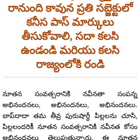
రానుంది కావున ప్రతి సబ్జెక్టులో
కనీస పాస్ మార్కులు
తీసుకోవాలి, సదా కలసి
ఉండండి మరియు కలసి
రాజ్యంలోకి రండి
నూతన సంవత్సరానికి నవీనతా సంపన్న
అభినందనలు, అభినందనలు, అభినందనలు.
బాప్‍దాదా తమ తీవ్ర పురుషార్ధీ పిల్లలను చూసి,
పిల్లలందరికీ నూతన సంవత్సరానికి నవీనత కోసం
అభినందనలు తెలుపుతున్నారు. ఈ నూతన