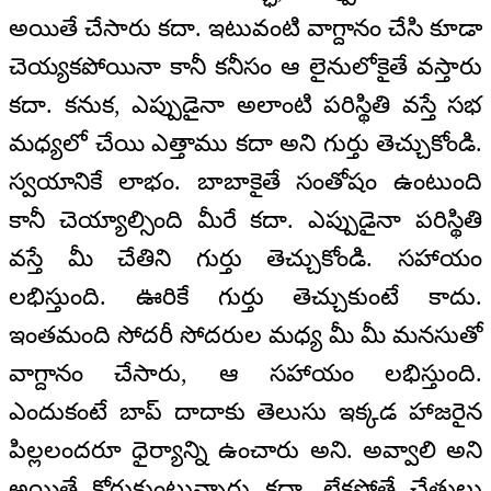
అయితే చేసారు కదా. ఇటువంటి వాగ్దానం చేసి కూడా
చెయ్యకపోయినా కానీ కనీసం ఆ లైనులోకైతే వస్తారు
కదా. కనుక, ఎప్పుడైనా అలాంటి పరిస్థితి వస్తే సభ
మధ్యలో చేయి ఎత్తాము కదా అని గుర్తు తెచ్చుకోండి.
స్వయానికే లాభం. బాబాకైతే సంతోషం ఉంటుంది
కానీ చెయ్యాల్సింది మీరే కదా. ఎప్పుడైనా పరిస్థితి
వస్తే మీ చేతిని గుర్తు తెచ్చుకోండి. సహాయం
లభిస్తుంది. ఊరికే గుర్తు తెచ్చుకుంటే కాదు.
ఇంతమంది సోదరీ సోదరుల మధ్య మీ మీ మనసుతో
వాగ్దానం చేసారు, ఆ సహాయం లభిస్తుంది.
ఎందుకంటే బాప్ దాదాకు తెలుసు ఇక్కడ హాజరైన
పిల్లలందరూ ధైర్యాన్ని ఉంచారు అని. అవ్వాలి అని
అయితే కోరుకుంటున్నారు కదా, లేకపోతే చేతులు