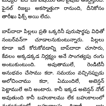
ఫైనల్ రిజల్టు అకస్మాత్తుగా రానుంది, దీనికోసం
తారీఖు ఫిక్స్ అయి లేదు.
బాప్‍దాదా పిల్లలు ప్రతి ఒక్కరినీ పురుషార్థపు విధితో
నంబర్‌వన్‌గా చూడాలనుకుంటున్నారు. పిల్లలు
కూడా ఇదే కోరుకోవడాన్ని బాప్‍దాదా చూసారు,
కేవలం అక్కడక్కడ నిర్లక్ష్యం అనే సాంగత్యపు రంగు
అంటుకుంటుంది. అవుతాములే, రెండిటినీ
అనుభవం చేసాము కదా. సమయం వచ్చినప్పుడు
ఆలోచించాము కదా, ఏముందిలే, అటెన్షన్
పెట్టాములే అని అంటారు. కానీ ఇక్కడ అటెన్షన్ నోట్
అవుతుంది కానీ బహుకాలము లేక బహుకాలంలో
మధ్యమధ్యలో బహుకాలపు రివాజీ ఆట