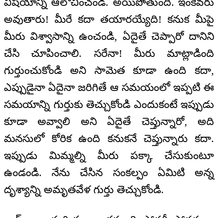
విషయాన్ని ఆలోచించండి. అయిపోతుంది. ఇంకెవరు
అవుతారు! మీరే కదా తయారయ్యేది! కనుక మీపై
మీరు విశ్వాసాన్ని ఉంచండి, ఏదైతే చెప్పారో దానిని
చేసి చూపించాలి. సరేనా! మీరు మాట్లాడింది
గుర్తుంచుకోండి అని సామెత కూడా ఉంది కదా,
ఎప్పుడైనా ఏదైనా జరిగితే ఆ సమయంలో ఇప్పటి ఈ
సమయాన్ని గుర్తుకు తెచ్చుకోండి ఎందుకంటే ఇప్పుడు
కూడా అవ్వాలి అని ఏదైతే చెప్తున్నారో, అది
మనసులో కోరిక ఉంది కనుకనే చెప్తున్నారు కదా.
ఇప్పుడు మిమ్మల్ని మీరు పక్కా చేసుకుంటూ
ఉండండి. నేను చేసిన సంకల్పం ఏమిటి అన్న
దృశ్యాన్ని అమృతవేళ గుర్తు తెచ్చుకోండి.