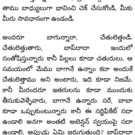
తాము బాధ్యులుగా భావించి చెక్ చేసుకోండి, మీకు
మీరు సావధానంగా ఉండండి.
అందరూ బాగున్నారా, చేతులెత్తండి.
చేతులెత్తుతారు, బాప్‍దాదా ఇందులో
సంతోషిస్తున్నారు కానీ పిల్లలు కూడా చతురులు. ఆ
సమయంలో మేము బాగానే ఉన్నాం కదా అందుకే
చేతులెత్తాము అని అంటారు, ఇది కూడా నిజమే.
కానీ మీరందరూ ఇతరులను కూడా ముందుకు
తీసుకువెళ్ళేవారు, బాగానే ఉన్నారు సరే, బాబా
కూడా ఒప్పుకుంటున్నారు కానీ ఈ సర్టిఫికేట్ సదా
ఉండాలి అనగా అంతటి అటెన్షన్‌ స్వయంపై సదా
ఉండాలి, అప్పుడు ఏమి జరుగుతుంది? బాప్‍దాదా