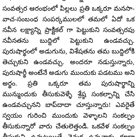
సంవత్సర ఆరంభంలో పిల్లలు ప్రతి ఒక్కరూ మనసా-
వాచ-సంబంధ సంపర్కములలో తమలో ఏదో ఒక
నవీన లక్ష్యాన్ని ప్రాక్టికల్ గా పెట్టుకుని సంవత్సరపు
నవీనతను బుద్దిలో పెట్టుకుని ఉండవచ్చు.
పురుషార్థంలో అడుగును, విశేషతను తమ బుద్దిలోకి
తెచ్చుకుని ఉండవచ్చు. అందరూ నడుస్తున్నారు,
పురుషార్థీ అంటేనే అడుగు ముందుకు పడటము అని
అర్థం. ప్రతి ఒక్కరూ తమ పురుషార్థాన్ని
మున్ముందుకు తీసుకువెళ్ళే శ్రేష్ఠ సంకల్పాన్ని చేసి
ఉండవచ్చునని బాప్‍దాదా చూస్తున్నారు! ఎవరైతే
స్వయం గురించి ముందుకు వెళ్ళాలని సంకల్పం
తీసుకున్నారో వారు చేతులెత్తండి. ఒకవేళ సంకల్పం
తీసుకుని ఉన్నట్లయితే వెనుక ఉన్నవారు కూడా