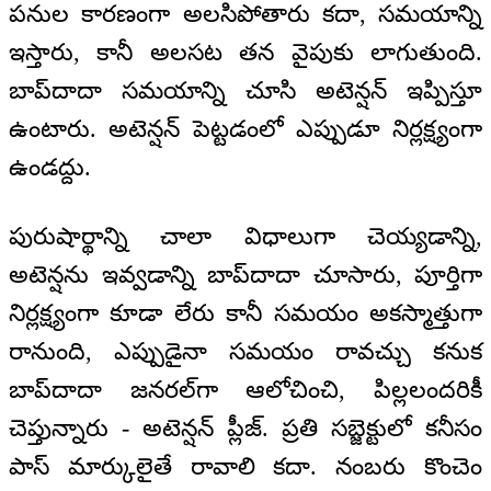
పనుల కారణంగా అలసిపోతారు కదా, సమయాన్ని
ఇస్తారు, కానీ అలసట తన వైపుకు లాగుతుంది.
బాప్‍దాదా సమయాన్ని చూసి అటెన్షన్ ఇప్పిస్తూ
ఉంటారు. అటెన్షన్ పెట్టడంలో ఎప్పుడూ నిర్లక్ష్యంగా
ఉండద్దు.
పురుషార్థాన్ని చాలా విధాలుగా చెయ్యడాన్ని,
అటెన్షను ఇవ్వడాన్ని బాప్‍దాదా చూసారు, పూర్తిగా
నిర్లక్ష్యంగా కూడా లేరు కానీ సమయం అకస్మాత్తుగా
రానుంది, ఎప్పుడైనా సమయం రావచ్చు కనుక
బాప్‍దాదా జనరల్‌గా ఆలోచించి, పిల్లలందరికీ
చెప్తున్నారు - అటెన్షన్ ప్లీజ్. ప్రతి సబ్జెక్టులో కనీసం
పాస్ మార్కులైతే రావాలి కదా. నంబరు కొంచెం