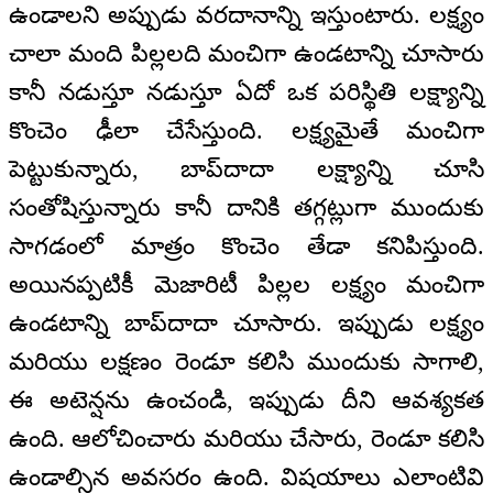
ఉండాలని అప్పుడు వరదానాన్ని ఇస్తుంటారు. లక్ష్యం
చాలా మంది పిల్లలది మంచిగా ఉండటాన్ని చూసారు
కానీ నడుస్తూ నడుస్తూ ఏదో ఒక పరిస్థితి లక్ష్యాన్ని
కొంచెం ఢీలా చేసేస్తుంది. లక్ష్యమైతే మంచిగా
పెట్టుకున్నారు, బాప్‍దాదా లక్ష్యాన్ని చూసి
సంతోషిస్తున్నారు కానీ దానికి తగ్గట్లుగా ముందుకు
సాగడంలో మాత్రం కొంచెం తేడా కనిపిస్తుంది.
అయినప్పటికీ మెజారిటీ పిల్లల లక్ష్యం మంచిగా
ఉండటాన్ని బాప్‍దాదా చూసారు. ఇప్పుడు లక్ష్యం
మరియు లక్షణం రెండూ కలిసి ముందుకు సాగాలి,
ఈ అటెన్షను ఉంచండి, ఇప్పుడు దీని ఆవశ్యకత
ఉంది. ఆలోచించారు మరియు చేసారు, రెండూ కలిసి
ఉండాల్సిన అవసరం ఉంది. విషయాలు ఎలాంటివి