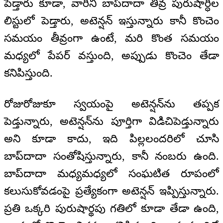
పెడ్తారు కూడా, వారిని బాప్‍దాదా తీవ్ర పురుషార్ధీల
లిస్టులో పెడ్తారు, అటెన్షన్ ఇస్తున్నారు కానీ కొంచెం
సమయం తీవ్రంగా ఉంటే, మరి కొంత సమయం
మధ్యలో పేపర్ వస్తుంది, అప్పుడు కొంచెం తేడా
కనిపిస్తుంది.
రోజురోజుకూ స్వయంపై అటెన్షన్‌ను తప్పక
పెడ్తున్నారు, అటెన్షన్‌ను పూర్తిగా విడిచిపెడ్తున్నారు
అని కూడా కాదు, ఇది పిల్లలందరిలో చూసి
బాప్‍దాదా సంతోషిస్తున్నారు, కానీ నంబరు ఉంది.
బాప్‍దాదా మధ్యమధ్యలో సంఘటిత రూపంలో
కలుసుకోవడంపై ప్రత్యేకంగా అటెన్షన్ ఇప్పిస్తున్నారు.
ప్రతి ఒక్కరి పురుషార్థపు గతిలో కూడా తేడా ఉంది,