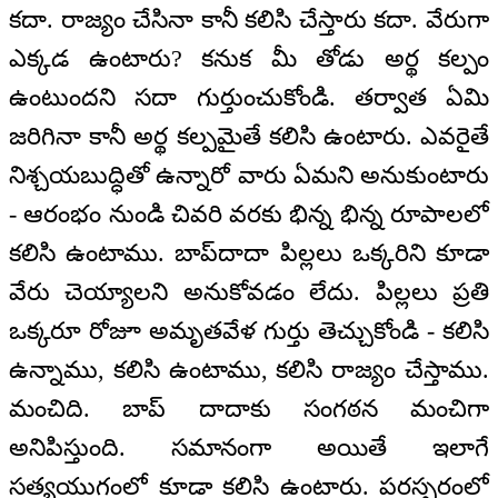
కదా. రాజ్యం చేసినా కానీ కలిసి చేస్తారు కదా. వేరుగా
ఎక్కడ ఉంటారు? కనుక మీ తోడు అర్థ కల్పం
ఉంటుందని సదా గుర్తుంచుకోండి. తర్వాత ఏమి
జరిగినా కానీ అర్థ కల్పమైతే కలిసి ఉంటారు. ఎవరైతే
నిశ్చయబుద్ధితో ఉన్నారో వారు ఏమని అనుకుంటారు
- ఆరంభం నుండి చివరి వరకు భిన్న భిన్న రూపాలలో
కలిసి ఉంటాము. బాప్‍దాదా పిల్లలు ఒక్కరిని కూడా
వేరు చెయ్యాలని అనుకోవడం లేదు. పిల్లలు ప్రతి
ఒక్కరూ రోజూ అమృతవేళ గుర్తు తెచ్చుకోండి - కలిసి
ఉన్నాము, కలిసి ఉంటాము, కలిసి రాజ్యం చేస్తాము.
మంచిది. బాప్ దాదాకు సంగఠన మంచిగా
అనిపిస్తుంది. సమానంగా అయితే ఇలాగే
సత్యయుగంలో కూడా కలిసి ఉంటారు. పరస్పరంలో