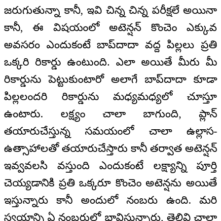
జరుగుతున్నా కానీ, ఇవి చిన్న చిన్న పరీక్షలే అయినా
కానీ, ఈ విషయంలో అటెన్షన్ కొంచెం ఎక్కువ
అవసరం ఎందుకంటే బాప్‍దాదా వద్ద పిల్లలు ప్రతి
ఒక్కరి రికార్డు ఉంటుంది. ఎలా అయితే మీరు మీ
రికార్డును పెట్టుకుంటారో అలాగే బాప్‍దాదా కూడా
పిల్లలందరి రికార్డును మధ్యమధ్యలో చూస్తూ
ఉంటారు. లక్ష్యం చాలా బాగుంది, ప్లాన్
తయారుచేస్తున్న సమయంలో చాలా ఉల్లాస-
ఉత్సాహాలతో తయారుచేస్తారు కానీ తర్వాత అటెన్షన్
ఇవ్వవలసి వస్తుంది ఎందుకంటే లక్ష్యాన్ని పూర్తి
చెయ్యడానికి ప్రతి ఒక్కరూ కొంచెం అటెన్షను అయితే
ఇస్తున్నారు కానీ అందులో నంబరు ఉంది. మరి
స్వయాన్ని ఏ నంబరులో భావిస్తున్నారు, తెలివి చాలా