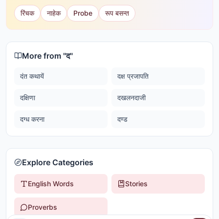
रिंचक
नाहेक
Probe
रूप बसन्त
More from "
द
"
दंत कथायें
दक्ष प्रजापति
दक्षिणा
दखलनदाजी
दग्ध करना
दण्ड
Explore Categories
English Words
Stories
Proverbs