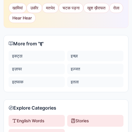
खामियां
उकीर
मतभेद
चटक पड़ना
खुश ख़ैराफत
रोला
Hear Hear
More from "
इ
"
इकट्ठा
इच्छा
इज़ाफा
इज़्जत
इत़फाक
इतला
Explore Categories
English Words
Stories