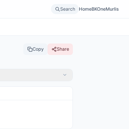
Search
Home
BKOne
Murlis
Copy
Share