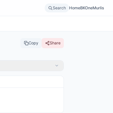
Search
Home
BKOne
Murlis
Copy
Share