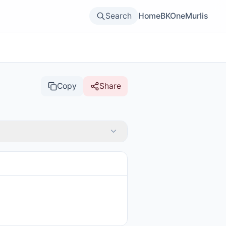
Search
Home
BKOne
Murlis
Copy
Share