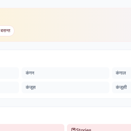
 बसन्त
कंगन
कंगाल
कंजूस
कंजूसी
Stories