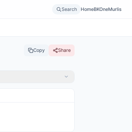
Search
Home
BKOne
Murlis
Copy
Share