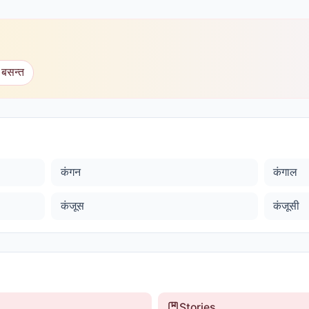
 बसन्त
कंगन
कंगाल
कंजूस
कंजूसी
Stories