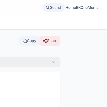
Search
Home
BKOne
Murlis
Copy
Share