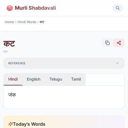
Murli Shabdavali
Home
Hindi Words
कट
कट
NA
REFERENCE
Hindi
English
Telugu
Tamil
जंक
Today's Words