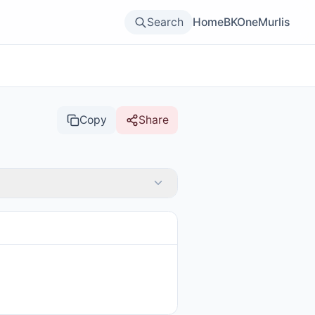
Search
Home
BKOne
Murlis
Copy
Share