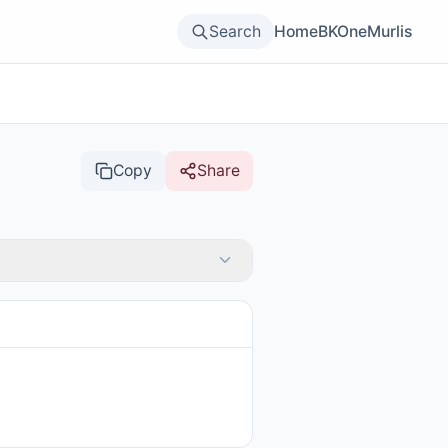
Search
Home
BKOne
Murlis
Copy
Share