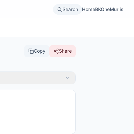
Search
Home
BKOne
Murlis
Copy
Share