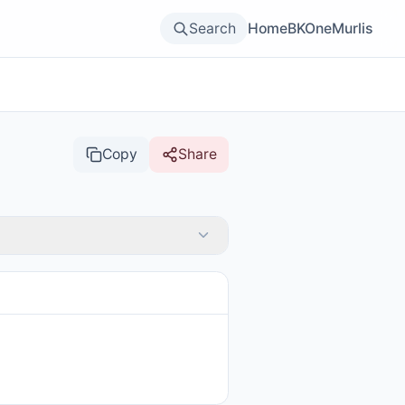
Search
Home
BKOne
Murlis
Copy
Share