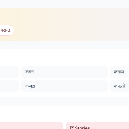
 बसन्त
कंगन
कंगाल
कंजूस
कंजूसी
Stories