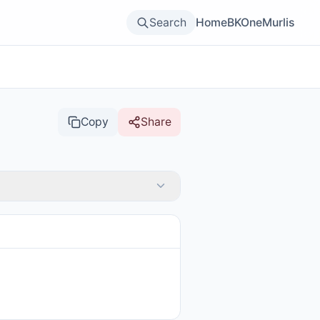
Search
Home
BKOne
Murlis
Copy
Share