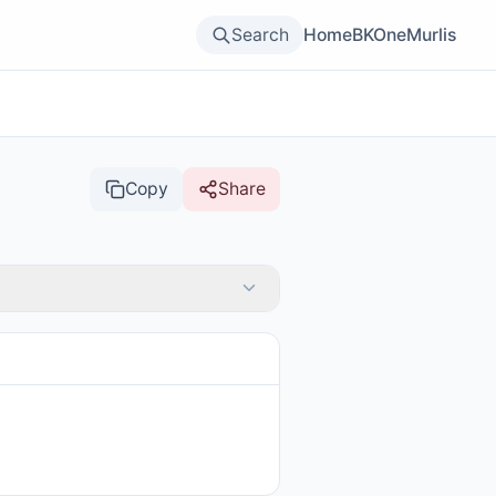
Search
Home
BKOne
Murlis
Copy
Share