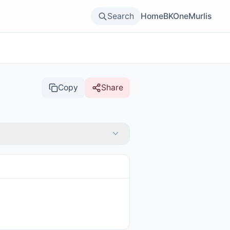
Search
Home
BKOne
Murlis
Copy
Share