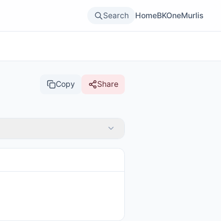
Search
Home
BKOne
Murlis
Copy
Share