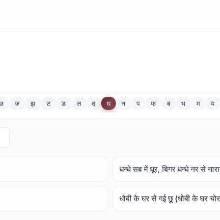
छ
ज
झ
ट
ड
त
द
ध
न
प
फ
ब
भ
म
य
धन्धे सब में धूर, बिगर धन्धे नर से ना
धोबी के घर से गई छू (धोबी के घर चो