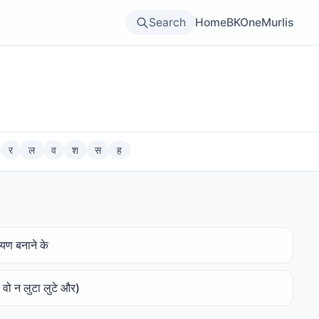
Search
Home
BKOne
Murlis
र
ल
व
श
स
ह
रायण बनाने के
र वो न लुटा लुटे और)