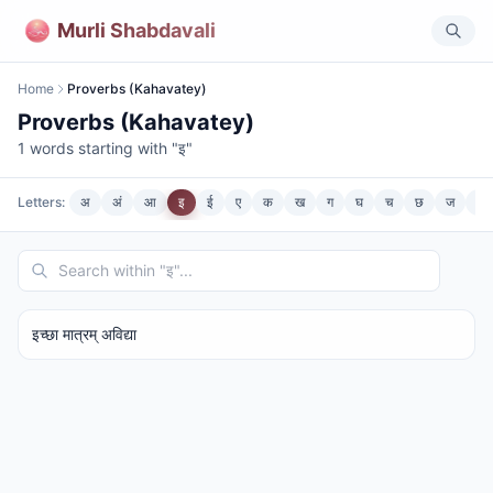
Murli Shabdavali
Home
Proverbs (Kahavatey)
Proverbs (Kahavatey)
1
words starting with "
इ
"
Letters:
अ
अं
आ
इ
ई
ए
क
ख
ग
घ
च
छ
ज
झ
इच्छा मात्रम् अविद्या