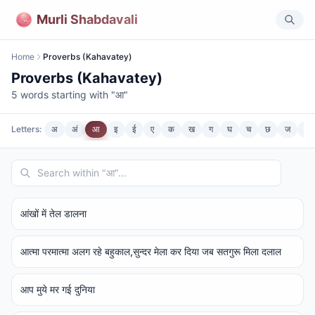
Murli Shabdavali
Home
Proverbs (Kahavatey)
Proverbs (Kahavatey)
5
words starting with "
आ
"
Letters:
अ
अं
आ
इ
ई
ए
क
ख
ग
घ
च
छ
ज
झ
आंखों में तेल डालना
आत्मा परमात्मा अलग रहे बहुकाल,सुन्दर मेला कर दिया जब सतगुरू मिला दलाल
आप मुये मर गई दुनिया