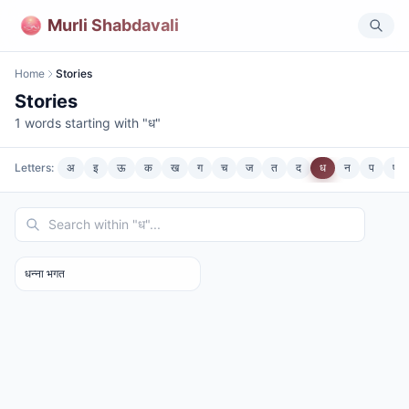
Murli Shabdavali
Home
Stories
Stories
1
words starting with "
ध
"
Letters:
अ
इ
ऊ
क
ख
ग
च
ज
त
द
ध
न
प
फ
धन्ना भगत