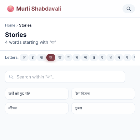
Murli Shabdavali
Home
Stories
Stories
4
words starting with "
क
"
Letters:
अ
इ
ऊ
क
ख
ग
च
ज
त
द
ध
न
प
फ
कर्मो की गुह्य गति
किंग मिडास
कीचक
कुब्जा