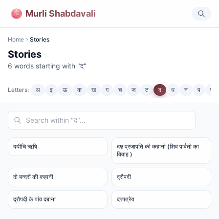
Murli Shabdavali
Home
Stories
Stories
6
words starting with "
द
"
Letters:
अ
इ
ऊ
क
ख
ग
च
ज
त
द
ध
न
प
फ
दधीचि ऋषि
दक्ष प्रजापति की कहानी (शिव पार्वती का
विवाह )
दो बन्दरों की कहानी
द्रौपदी
द्रौपदी के पांव दबाना
दत्तात्रेय