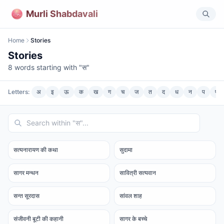
Murli Shabdavali
Home
Stories
Stories
8
words starting with "
स
"
Letters:
अ
इ
ऊ
क
ख
ग
च
ज
त
द
ध
न
प
फ
सत्यनारायण की कथा
सुदामा
सागर मन्थन
सावित्री सत्यवान
सन्त सूरदास
सांवल शाह
संजीवनी बूटी की कहानी
सागर के बच्चे