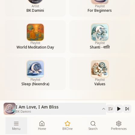
Om Shanti Om.
Artist
Playlist
BK Damini
For Beginners
I am a knowledgeable soul.
Playlist
Playlist
World Meditation Day
Shanti - शांति
Playlist
Playlist
Sleep (Neendra)
Values
I Am Love, I Am Bliss
BK Damini
Menu
Home
BKOne
Search
Preferences