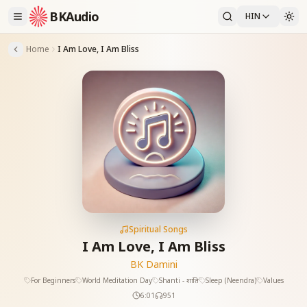
BKAudio
HIN
Home
I Am Love, I Am Bliss
Spiritual Songs
I Am Love, I Am Bliss
BK Damini
For Beginners
World Meditation Day
Shanti - शांति
Sleep (Neendra)
Values
6:01
951