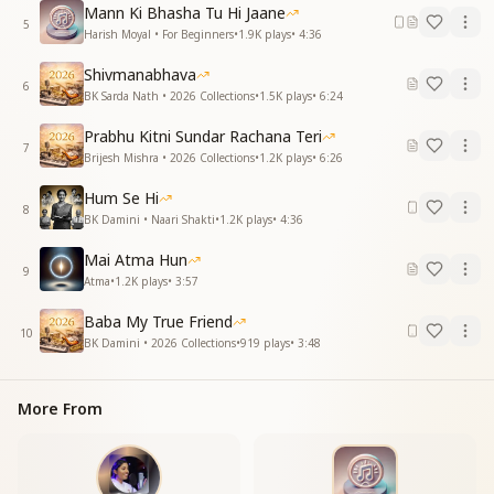
Om Shanti Om.
Mann Ki Bhasha Tu Hi Jaane
I am a powerful soul.
5
Harish Moyal • For Beginners
•
1.9K
plays
•
4:36
ओम शांति ओम,
Shivmanabhava
ओम शांति ओम।
6
BK Sarda Nath • 2026 Collections
•
1.5K
plays
•
6:24
मैं आत्मा पवित्र स्वरूप हूँ।
Prabhu Kitni Sundar Rachana Teri
Om Shanti Om,
7
Brijesh Mishra • 2026 Collections
•
1.2K
plays
•
6:26
Om Shanti Om.
I am a pure soul.
Hum Se Hi
8
BK Damini • Naari Shakti
•
1.2K
plays
•
4:36
ओम शांति ओम,
ओम शांति ओम।
Mai Atma Hun
9
मैं आत्मा आनंद स्वरूप हूँ।
Atma
•
1.2K
plays
•
3:57
Om Shanti Om,
Baba My True Friend
10
Om Shanti Om.
BK Damini • 2026 Collections
•
919
plays
•
3:48
I am a blissful soul.
ओम शांति ओम,
More From
ओम शांति ओम।
मैं आत्मा ज्ञान स्वरूप हूँ।
Om Shanti Om,