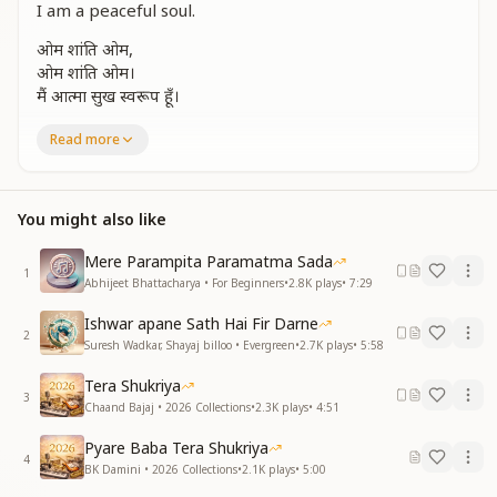
I am a peaceful soul.
ओम शांति ओम,
ओम शांति ओम।
मैं आत्मा सुख स्वरूप हूँ।
Om Shanti Om,
Read more
Om Shanti Om.
I am a happy soul.
You might also like
ओम शांति ओम,
ओम शांति ओम।
Mere Parampita Paramatma Sada
मैं आत्मा प्रेम स्वरूप हूँ।
1
Abhijeet Bhattacharya • For Beginners
•
2.8K
plays
•
7:29
Om Shanti Om,
Ishwar apane Sath Hai Fir Darne
Om Shanti Om.
2
Suresh Wadkar, Shayaj billoo • Evergreen
•
2.7K
plays
•
5:58
I am a loveful soul.
Tera Shukriya
ओम शांति ओम,
3
Chaand Bajaj • 2026 Collections
•
2.3K
plays
•
4:51
ओम शांति ओम।
मैं आत्मा शक्ति स्वरूप हूँ।
Pyare Baba Tera Shukriya
4
BK Damini • 2026 Collections
•
2.1K
plays
•
5:00
Om Shanti Om,