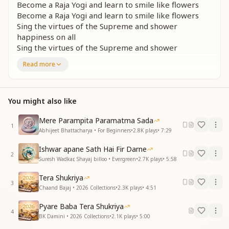
Become a Raja Yogi and learn to smile like flowers
Become a Raja Yogi and learn to smile like flowers
Sing the virtues of the Supreme and shower
happiness on all
Sing the virtues of the Supreme and shower
happiness on all
Read more
Become a Raja Yogi and learn to smile like flowers
जय पराजय सुख दुख संसार सागरकी लहर है
साथी है भगवान तेरा तुजको फिर कैसी फिकर है
You might also like
हसते हसते दर्द पीना दिनो को दिल से लगाना
हसते हसते दर्द पिना दिनो को दिल से लगाना
Mere Parampita Paramatma Sada
1
राजयोगी बनके सीखो फूलों जैसा मुस्कुराना
Abhijeet Bhattacharya • For Beginners
•
2.8K
plays
•
7:29
Victory and defeat, joy and sorrow are waves of the
Ishwar apane Sath Hai Fir Darne
2
ocean of the world
Suresh Wadkar, Shayaj billoo • Evergreen
•
2.7K
plays
•
5:58
God is your companion, then what worry can there
Tera Shukriya
be
3
Chaand Bajaj • 2026 Collections
•
2.3K
plays
•
4:51
Drink pain while smiling, embrace each day with your
heart
Pyare Baba Tera Shukriya
Drink pain while smiling, embrace each day with your
4
BK Damini • 2026 Collections
•
2.1K
plays
•
5:00
heart