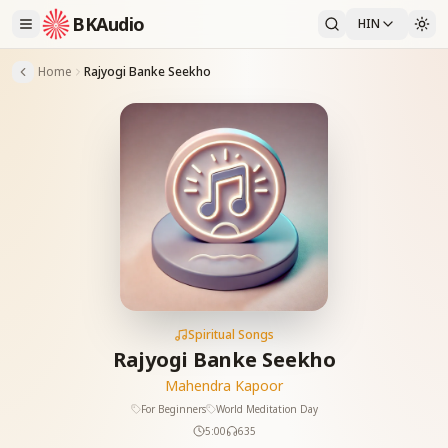
BKAudio
HIN
Home
Rajyogi Banke Seekho
Spiritual Songs
Rajyogi Banke Seekho
Mahendra Kapoor
For Beginners
World Meditation Day
5:00
635