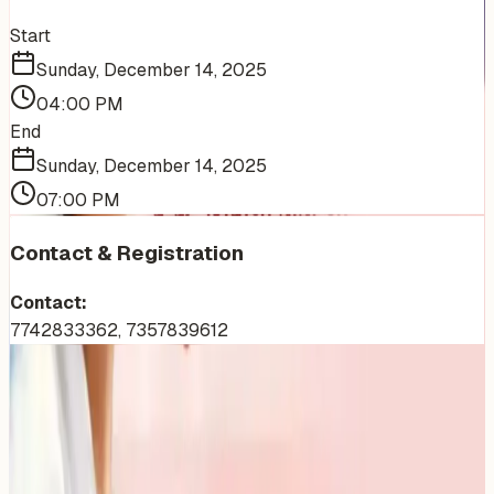
Start
Sunday, December 14, 2025
04:00 PM
End
Sunday, December 14, 2025
07:00 PM
Contact & Registration
Contact:
7742833362, 7357839612
More Events You'll Love
Similar events from the same venue, organizer, or
category