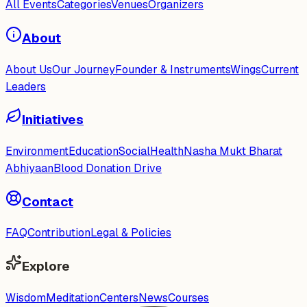
All Events
Categories
Venues
Organizers
About
About Us
Our Journey
Founder & Instruments
Wings
Current
Leaders
Initiatives
Environment
Education
Social
Health
Nasha Mukt Bharat
Abhiyaan
Blood Donation Drive
Contact
FAQ
Contribution
Legal & Policies
Explore
Wisdom
Meditation
Centers
News
Courses