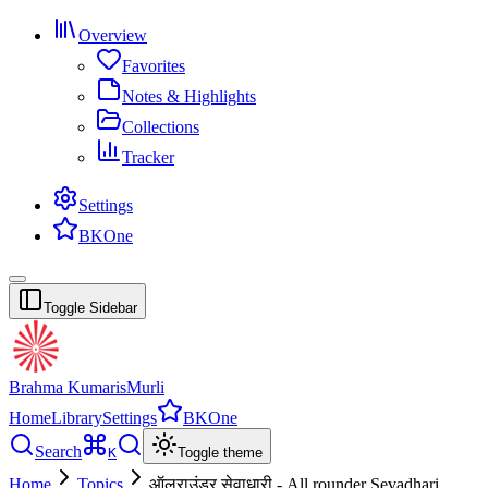
Overview
Favorites
Notes & Highlights
Collections
Tracker
Settings
BKOne
Toggle Sidebar
Brahma Kumaris
Murli
Home
Library
Settings
BKOne
Search
K
Toggle theme
Home
Topics
ऑलराउंडर सेवाधारी - All rounder Sevadhari