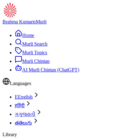
Brahma Kumaris
Murli
Home
Murli Search
Murli Topics
Murli Chintan
AI Murli Chintan (ChatGPT)
Languages
E
English
ह
हिंदी
ગ
ગુજરાતી
త
తెలుగు
Library