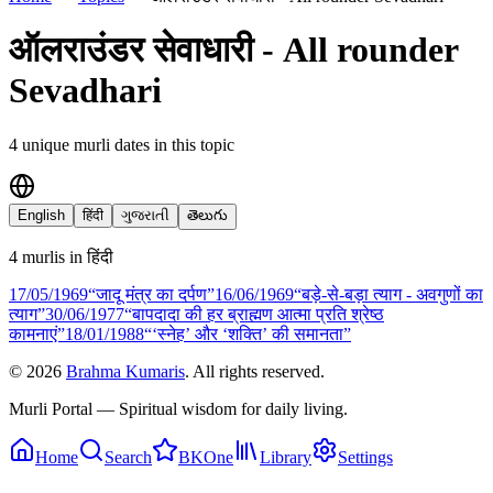
ऑलराउंडर सेवाधारी - All rounder
Sevadhari
4
unique murli date
s
in this topic
English
हिंदी
ગુજરાતી
తెలుగు
4
murli
s
in
हिंदी
17/05
/
1969
“जादू मंत्र का दर्पण”
16/06
/
1969
“बड़े-से-बड़ा त्याग - अवगुणों का
त्याग”
30/06
/
1977
“बापदादा की हर ब्राह्मण आत्मा प्रति श्रेष्ठ
कामनाएं”
18/01
/
1988
“‘स्नेह’ और ‘शक्ति’ की समानता”
©
2026
Brahma Kumaris
. All rights reserved.
Murli Portal — Spiritual wisdom for daily living.
Home
Search
BKOne
Library
Settings