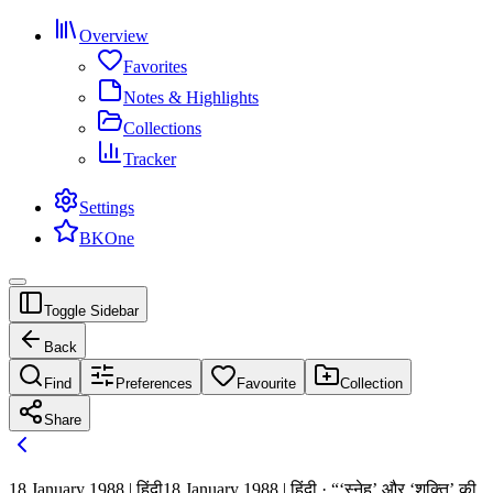
Overview
Favorites
Notes & Highlights
Collections
Tracker
Settings
BKOne
Toggle Sidebar
Back
Find
Preferences
Favourite
Collection
Share
18 January 1988 | हिंदी
18 January 1988 | हिंदी · “‘स्नेह’ और ‘शक्ति’ की