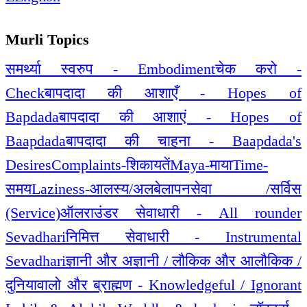
Murli Topics
समर्थ्या स्वरुप - Embodiment
चेक करो -
Check
बापदादा की आशाएँ - Hopes of
Bapdada
बापदादा की आशाएं - Hopes of
Baapdada
बापदादा की चाहना - Baapdada's
Desires
Complaints-शिकायतें
Maya-माया
Time-
समय
Laziness-आलस्य/अलबेलापन
सेवा /सर्विस
(Service)
ऑलराउंडर सेवाधारी - All rounder
Sevadhari
निमित्त सेवाधारी - Instrumental
Sevadhari
ज्ञानी और अज्ञानी / लौकिक और आलौकिक /
दुनियावालो और ब्राह्मण - Knowledgeful / Ignorant