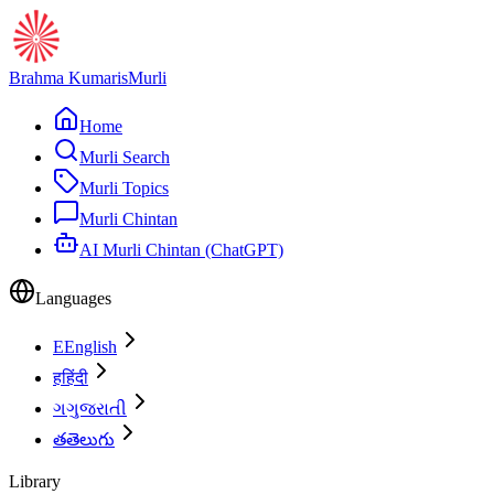
Brahma Kumaris
Murli
Home
Murli Search
Murli Topics
Murli Chintan
AI Murli Chintan (ChatGPT)
Languages
E
English
ह
हिंदी
ગ
ગુજરાતી
త
తెలుగు
Library