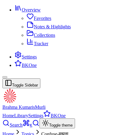
Overview
Favorites
Notes & Highlights
Collections
Tracker
Settings
BKOne
Toggle Sidebar
Brahma Kumaris
Murli
Home
Library
Settings
BKOne
Search
K
Toggle theme
Home
Topics
Confuse-मूझना