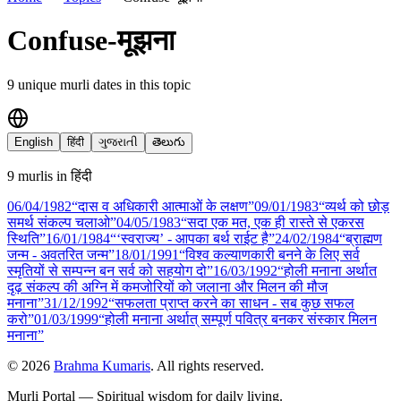
Confuse-मूझना
9
unique murli date
s
in this topic
English
हिंदी
ગુજરાતી
తెలుగు
9
murli
s
in
हिंदी
06/04
/
1982
“दास व अधिकारी आत्माओं के लक्षण”
09/01
/
1983
“व्यर्थ को छोड़
समर्थ संकल्प चलाओ”
04/05
/
1983
“सदा एक मत, एक ही रास्ते से एकरस
स्थिति”
16/01
/
1984
“‘स्वराज्य’ - आपका बर्थ राईट है”
24/02
/
1984
“ब्राह्मण
जन्म - अवतरित जन्म”
18/01
/
1991
“विश्व कल्याणकारी बनने के लिए सर्व
स्मृतियों से सम्पन्न बन सर्व को सहयोग दो”
16/03
/
1992
“होली मनाना अर्थात
दृढ़ संकल्प की अग्नि में कमजोरियों को जलाना और मिलन की मौज
मनाना”
31/12
/
1992
“सफलता प्राप्त करने का साधन - सब कुछ सफल
करो”
01/03
/
1999
“होली मनाना अर्थात् सम्पूर्ण पवित्र बनकर संस्कार मिलन
मनाना”
©
2026
Brahma Kumaris
. All rights reserved.
Murli Portal — Spiritual wisdom for daily living.