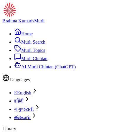
Brahma Kumaris
Murli
Home
Murli Search
Murli Topics
Murli Chintan
AI Murli Chintan (ChatGPT)
Languages
E
English
ह
हिंदी
ગ
ગુજરાતી
త
తెలుగు
Library