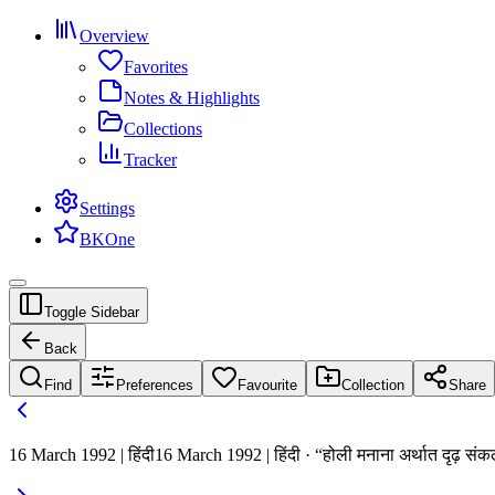
Overview
Favorites
Notes & Highlights
Collections
Tracker
Settings
BKOne
Toggle Sidebar
Back
Find
Preferences
Favourite
Collection
Share
16 March 1992 | हिंदी
16 March 1992 | हिंदी · “होली मनाना अर्थात दृढ़ सं