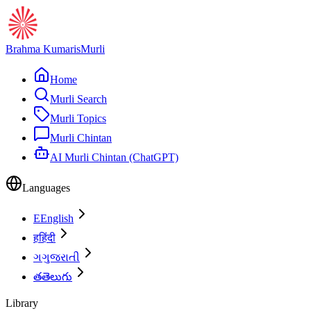
Brahma Kumaris
Murli
Home
Murli Search
Murli Topics
Murli Chintan
AI Murli Chintan (ChatGPT)
Languages
E
English
ह
हिंदी
ગ
ગુજરાતી
త
తెలుగు
Library