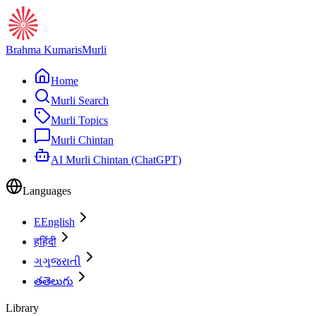
Brahma Kumaris
Murli
Home
Murli Search
Murli Topics
Murli Chintan
AI Murli Chintan (ChatGPT)
Languages
E
English
ह
हिंदी
ગ
ગુજરાતી
త
తెలుగు
Library