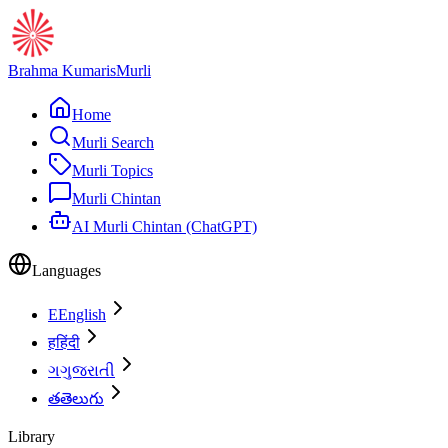
Brahma Kumaris
Murli
Home
Murli Search
Murli Topics
Murli Chintan
AI Murli Chintan (ChatGPT)
Languages
E
English
ह
हिंदी
ગ
ગુજરાતી
త
తెలుగు
Library