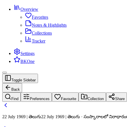
Overview
Favorites
Notes & Highlights
Collections
Tracker
Settings
BKOne
Toggle Sidebar
Back
Find
Preferences
Favourite
Collection
Share
22 July 1969 | తెలుగు
22 July 1969 | తెలుగు · సంస్కారాలలో నిరాధ