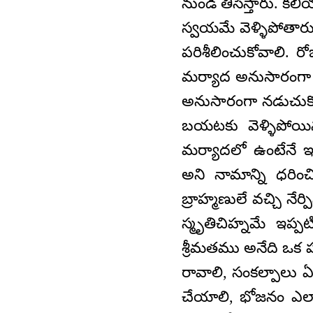
నుండి తీసేస్తారు. క
స్వయమే వెళ్ళిపోతార
పరిశీలించుకోవాలి. రో
మర్యాద అనుసారంగా 
అనుసారంగా నడుచుకోక
బయటకు వెళ్ళిపోయిన
మర్యాదలో ఉంటేనే ఇత
అని నామాన్ని ధరించ
బ్రాహ్మణులే వచ్చి నేర
స్మృతిచిహ్నమే ఇప్ప
శ్రీమతము అనేది ఒక 
రావాలి, సంకల్పాలు ఏమ
చేయాలి, భోజనం ఎలా 