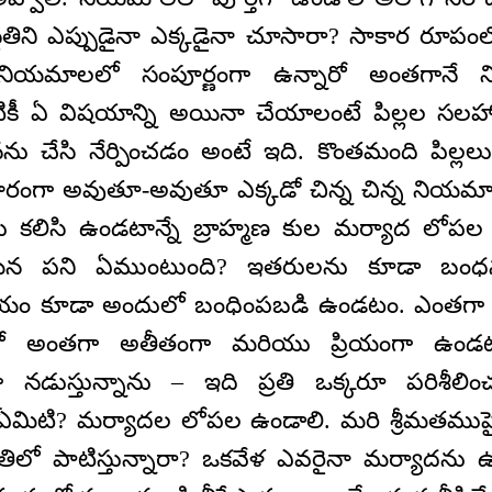
థితిని ఎప్పుడైనా ఎక్కడైనా చూసారా? సాకార రూ
ియమాలలో సంపూర్ణంగా ఉన్నారో అంతగానే నిర
టికీ ఏ విషయాన్ని అయినా చేయాలంటే పిల్లల సలహా 
 చేసి నేర్పించడం అంటే ఇది. కొంతమంది పిల్లల
రంగా అవుతూ-అవుతూ ఎక్కడో చిన్న చిన్న నియమాలను 
లు కలిసి ఉండటాన్నే బ్రాహ్మణ కుల మర్యాద లో
యమైన పని ఏముంటుంది? ఇతరులను కూడా బం
యం కూడా అందులో బంధింపబడి ఉండటం. ఎంతగా
ో అంతగా అతీతంగా మరియు ప్రియంగా ఉండట
డుస్తున్నాను – ఇది ప్రతి ఒక్కరూ పరిశీలించు
మిటి? మర్యాదల లోపల ఉండాలి. మరి శ్రీమతముప
తిలో పాటిస్తున్నారా? ఒకవేళ ఎవరైనా మర్యాదను ఉల్