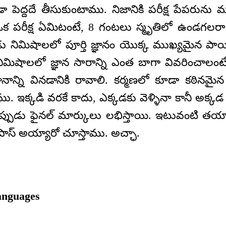
ా పెద్దదే తీసుకుంటాము. నిజానికి పరీక్ష పేపరును మ
. ఒక పరీక్ష ఏమిటంటే, 8 గంటలు స్మృతిలో ఉండగలరా
నిమిషాలలో పూర్తి జ్ఞానం యొక్క ముఖ్యమైన పాయిం
ిమిషాలలో జ్ఞాన సారాన్ని ఎంత బాగా వివరించాలం
ానాన్ని వినడానికి రావాలి. కర్మణలో కూడా కఠినమైన
తాము. ఇక్కడి వరకే కాదు, ఎక్కడకు వెళ్ళినా కానీ అక్
. అప్పుడు ఫైనల్ మార్కులు లభిస్తాయి. ఇటువంటి తయా
ాస్ అయ్యారో చూస్తాము. అచ్ఛా.
anguages