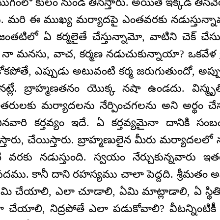
లియుగంలో కులం నుండి తీసేస్తారు. అయితే ఇక్కడ తీ
ు. మరి ఈ ముఖ్య మర్యాదపై ఎంతవరకు నడుస్తున్నాము 
జంతటిలో ఏ కర్మలైతే చేస్తున్నామో, వాటిని చెక్ చేస
నా మనసు, వాచ, కర్మణ నడుచుకున్నాయా? ఒకవేళ బ
పోతే, ఎప్పుడు అటువంటి కర్మ జరుగుతుందో, అప్ప
ట్లే. బ్రాహ్మణతనం యొక్క నషా ఉండదు. విస్మృత
రులకు మర్యాదలను నేర్పించగలను అని అర్థం చేసు
ినవారి కర్తవ్యం ఇదే. ఏ కర్తవ్యమైనా దానికి స
్పిస్తారు, చేయిస్తారు. బ్రాహ్మణులైన మీరు మర్యాదలలో
టి వరకు నడుస్తుంది. స్వయం నేర్చుకున్నవారు ఇత
పదము. కానీ దాని రహస్యము చాలా పెద్దది. శ్రీమతం 
ి చేయాలి, ఎలా చూడాలి, ఏమి మాట్లాడాలి, ఏ స్థితిల
చేయాలి, నిద్రపోతే ఎలా పడుకోవాలి? వీటన్నింటికీ 