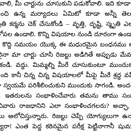
వాలి, మీ చార్టును చూసుకుని పడుకోవాలి. ఇది కూడా
ించి ఉన్న మర్యాదలు ఏమిటో కూడా అన్నీ తెల
రతి కర్మను చెక్ చేసుకోండి – వృత్తి, దృష్టి, స్మృతి
ల ఉండాలి. కొన్ని విషయాల నుండి దూరంగా ఉండాల
ి! కొద్ది సమయం యొక్క ఈ మధురమైన బంధనము అ
 ఎవరైనా మా చార్టు చూసి రిజల్టు అడిగితే అప్పుడు మ
ోకండి. వద్దు. మిమ్మల్ని మీరే చూసుకుంటూ ముందుక
 కానీ చిన్న చిన్న విషయాలలో మీపై మీరే శ్రద్ధ వ
 స్వయమే పరిశీలించుకుని ముందుకు సాగండి. అందర
ు. ఇతరులను సంభాళించేవారు తమను తాము సంభ
ేనివారు రాజధానిని ఎలా సంభాళించగలరు? అచ్ఛా, 
లు ఆలోచిస్తున్నారు. రిజల్టు చెప్పే యోగ్యులుగా ఉన
ా! ఎంత పెద్ద కఠినమైన పరీక్ష పెట్టినాగానీ ష