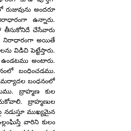
పంలో రుజువును అందరూ
ాధారంగా ఉన్నారు.
తీసుకోనిదే చేసేవారు
ు నిరాధారంగా అయితే
విడిచి పెట్టేస్తారు.
పల ఉండటము అంటారు.
ధనంలో బంధించడము.
 మర్యాదల బంధనంలో
ము. బ్రాహ్మణ కుల
కోవాలి. బ్రాహ్మణుల
ై నడుస్తూ ముఖ్యమైన
లంఘిస్తే వారిని కులం