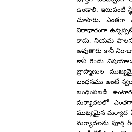
ఉండాలి. ఇటువంటి స్
చూసారు. ఎంతగా న
నిరాధారంగా ఉన్నప్ప
కాదు. నియమ పాలనను
అవుతారు కానీ నిరాధా
కానీ రెండు విషయా
బ్రాహ్మణుల ముఖ్
బంధనము అంటే స్వ
బంధింపబడి ఉంటార
మర్యాదలలో ఎంతగా న
ముఖ్యమైన మర్యాద ఏ
మర్యాదలను పూర్తి రీ