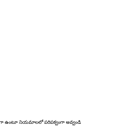
ారంగా ఉంటూ నియమాలలో పరిపక్వంగా అవ్వండి