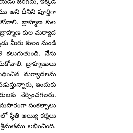
సివేయడం జరగదు, ఇక్కడ
అని దీనిని పూర్తిగా
ుకోవాలి. బ్రాహ్మణ కుల
్రాహ్మణ కుల మర్యాద
ుడు మీరు కులం నుండి
ి కలుగుతుంది. నేను
కోవాలి. బ్రాహ్మణులు
ంబంధించిన మర్యాదలను
 నడుస్తున్నారు, ఇందుకు
రులకు నేర్పించగలరు.
అనుసారంగా సంకల్పాలు
ో స్థితి అయ్యి కర్మలు
శ్రీమతము లభించింది.