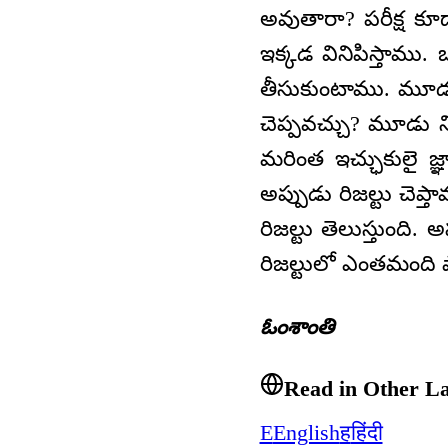
అవుతారా? పరీక్ష కూడ
ఇక్కడ వినిపిస్తాము
తీసుకుంటాము. మూడు 
చెప్పవచ్చు? మూడు న
మరింత ఇచ్ఛుకులై జ్ఞ
అప్పుడు రిజల్టు చెప్
రిజల్టు తెలుస్తుంది
రిజల్టులో ఎంతమంది ప
ఓంశాంతి
Read in Other L
E
English
ह
हिंदी