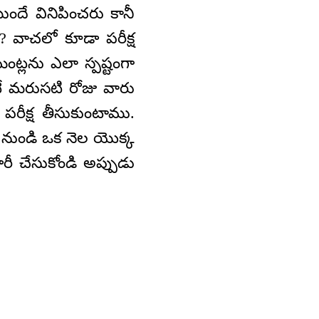
ుందే వినిపించరు కానీ
? వాచలో కూడా పరీక్ష
ట్లను ఎలా స్పష్టంగా
టే మరుసటి రోజు వారు
 పరీక్ష తీసుకుంటాము.
కడ నుండి ఒక నెల యొక్క
రీ చేసుకోండి అప్పుడు