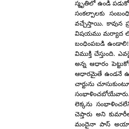
స్మృతిలో ఉండి పడుకో
సంకల్పాలకు సంబంధ
వచ్చేస్తాయి. కావున ప్
విషయము మర్యాద లోప
బంధింపబడి ఉండాల
విముక్తి చేస్తుంది.
అన్న ఆధారం పెట్టుక
ఆధారమైతే ఉండనే ఉంది
చార్టును చూసుకుంటూ
సంభాళించబోయేవార
లెక్కను సంభాళించల
చెప్తారు అని కుమారీ
మందైనా పాస్ అయ్యార