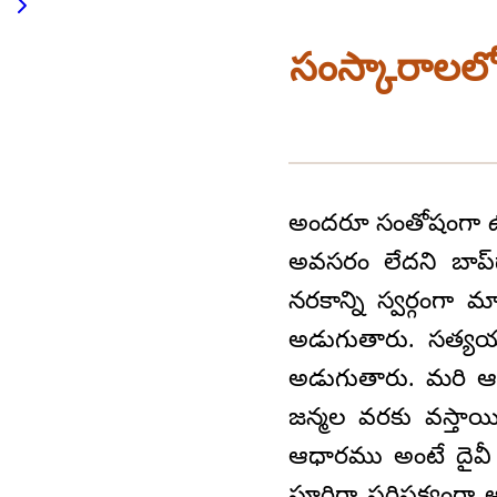
సంస్కారాలల
అందరూ సంతోషంగా ఉన
అవసరం లేదని బాప్‌ద
నరకాన్ని స్వర్గంగా 
అడుగుతారు. సత్యయ
అడుగుతారు. మరి ఆ సం
జన్మల వరకు వస్తాయ
ఆధారము అంటే దైవీ
పూర్తిగా పరిపక్వంగా