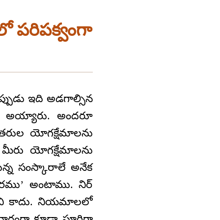
 పరిపక్వంగా
పుడు ఇది అడగాల్సిన
లుగా అయ్యారు. అందరూ
ు ఇతరుల యోగక్షేమాలను
మీరు యోగక్షేమాలను
ున్న సంస్కారాలే అనేక
ారము’ అంటాము. నిర్
ని కాదు. నియమాలలో
ధారంగా కూడా పూర్తిగా