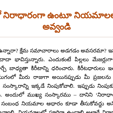
ో నిరాధారంగా ఉంటూ నియమాలలో
అవ్వండి
్నారా? క్షేమ సమాచారాలు అడగడం అవసరమా? ఇప్
ాదా భావిస్తున్నారు. ఎందుకంటే పిల్లలు మేజర్
మార్చే బాధ్యతా కిరీటాన్ని ధరించారు. కిరీటధారుల
ుగంలో మీరు రాజుగా అయినప్పుడు మీ ప్రజలను 
స్కారాన్ని ఇక్కడే నింపుకోవాలి. ఇప్పుడు నింపుక
ి. అందులో ముఖ్య సంస్కారము – దానిని ‘నిరాధ
 సంబంధ నియమాల ఆధారం కూడా తీసుకోవద్దు అ
 అవ్వాలి. నియమాలలో పూర్తిగా ఉండాలి అలాగే నిరా