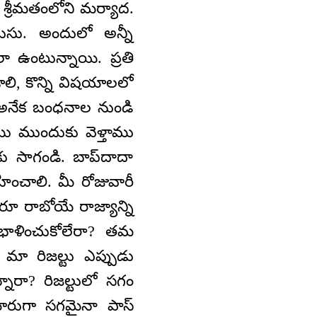
 శ్రీమతంలోని మర్యాద.
ుసు. అందులో అన్నీ
 ఎలా ఉంటున్నాయి. ప్రతి
ి, కొన్ని విషయాలలో
నేక బంధనాల నుండి
ేము ముందుకు వెళ్తాము
ు సాగండి. బాప్‌దాదా
హించాలి. మీ రోజువారీ
ూ రాబోయే రాజ్యాన్ని
ాళించుకోలేరా? తమ
మా రిజల్టు ఎప్పుడు
్నారా? రిజల్టులో సగం
ుమారుగా సగమైనా పాస్