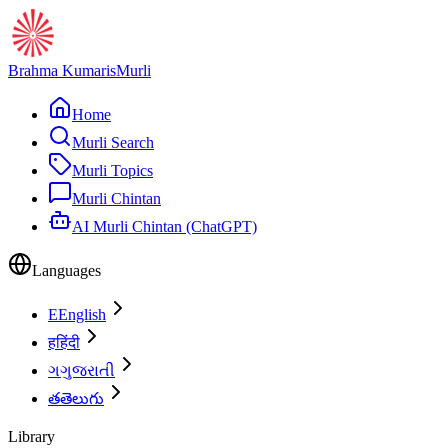
Brahma Kumaris
Murli
Home
Murli Search
Murli Topics
Murli Chintan
AI Murli Chintan (ChatGPT)
Languages
E
English
ह
हिंदी
ગ
ગુજરાતી
త
తెలుగు
Library