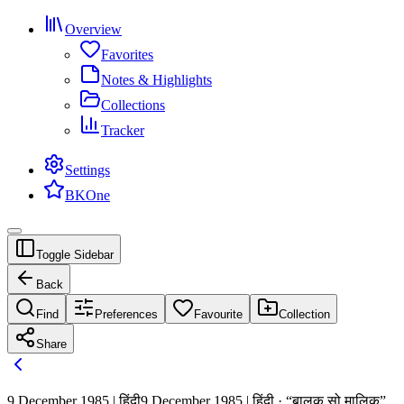
Overview
Favorites
Notes & Highlights
Collections
Tracker
Settings
BKOne
Toggle Sidebar
Back
Find
Preferences
Favourite
Collection
Share
9 December 1985 | हिंदी
9 December 1985 | हिंदी · “बालक सो मालिक”