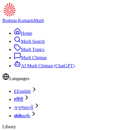
Brahma Kumaris
Murli
Home
Murli Search
Murli Topics
Murli Chintan
AI Murli Chintan (ChatGPT)
Languages
E
English
ह
हिंदी
ગ
ગુજરાતી
త
తెలుగు
Library