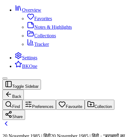
Overview
Favorites
Notes & Highlights
Collections
Tracker
Settings
BKOne
Toggle Sidebar
Back
Find
Preferences
Favourite
Collection
Share
20 November 1985 | हिंदी
20 November 1985 | हिंदी · “ब्राह्मणों का