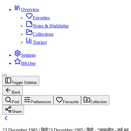
Overview
Favorites
Notes & Highlights
Collections
Tracker
Settings
BKOne
Toggle Sidebar
Back
Find
Preferences
Favourite
Collection
Share
23 December 1985 | हिंदी
23 December 1985 | हिंदी · “कामजीत - सर्व हद