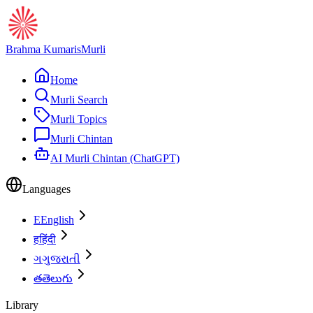
Brahma Kumaris
Murli
Home
Murli Search
Murli Topics
Murli Chintan
AI Murli Chintan (ChatGPT)
Languages
E
English
ह
हिंदी
ગ
ગુજરાતી
త
తెలుగు
Library