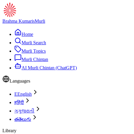
Brahma Kumaris
Murli
Home
Murli Search
Murli Topics
Murli Chintan
AI Murli Chintan (ChatGPT)
Languages
E
English
ह
हिंदी
ગ
ગુજરાતી
త
తెలుగు
Library