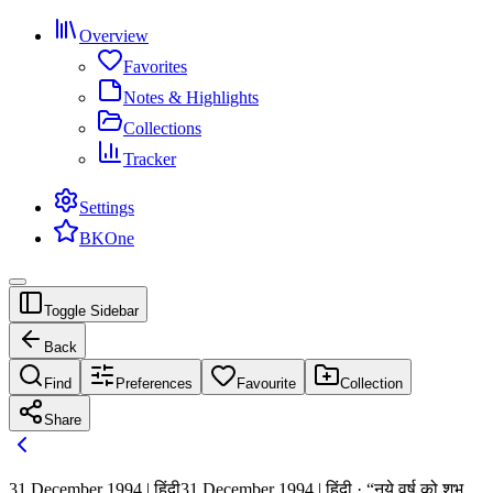
Overview
Favorites
Notes & Highlights
Collections
Tracker
Settings
BKOne
Toggle Sidebar
Back
Find
Preferences
Favourite
Collection
Share
31 December 1994 | हिंदी
31 December 1994 | हिंदी · “नये वर्ष को शुभ