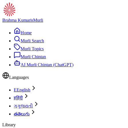
Brahma Kumaris
Murli
Home
Murli Search
Murli Topics
Murli Chintan
AI Murli Chintan (ChatGPT)
Languages
E
English
ह
हिंदी
ગ
ગુજરાતી
త
తెలుగు
Library