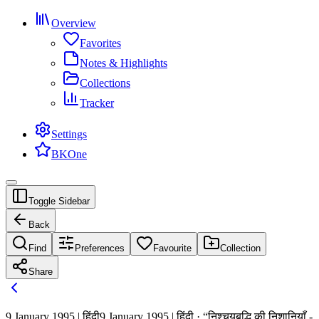
Overview
Favorites
Notes & Highlights
Collections
Tracker
Settings
BKOne
Toggle Sidebar
Back
Find
Preferences
Favourite
Collection
Share
9 January 1995 | हिंदी
9 January 1995 | हिंदी · “निश्चयबुद्धि की निशानियाँ -