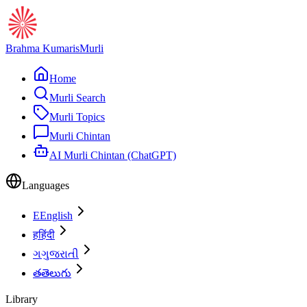
Brahma Kumaris
Murli
Home
Murli Search
Murli Topics
Murli Chintan
AI Murli Chintan (ChatGPT)
Languages
E
English
ह
हिंदी
ગ
ગુજરાતી
త
తెలుగు
Library