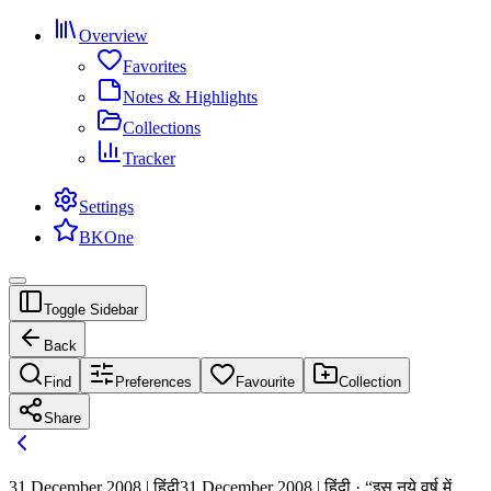
Overview
Favorites
Notes & Highlights
Collections
Tracker
Settings
BKOne
Toggle Sidebar
Back
Find
Preferences
Favourite
Collection
Share
31 December 2008 | हिंदी
31 December 2008 | हिंदी · “इस नये वर्ष में