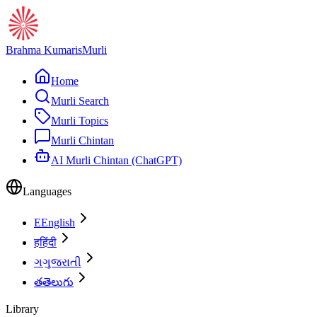
Brahma Kumaris
Murli
Home
Murli Search
Murli Topics
Murli Chintan
AI Murli Chintan (ChatGPT)
Languages
E
English
ह
हिंदी
ગ
ગુજરાતી
త
తెలుగు
Library