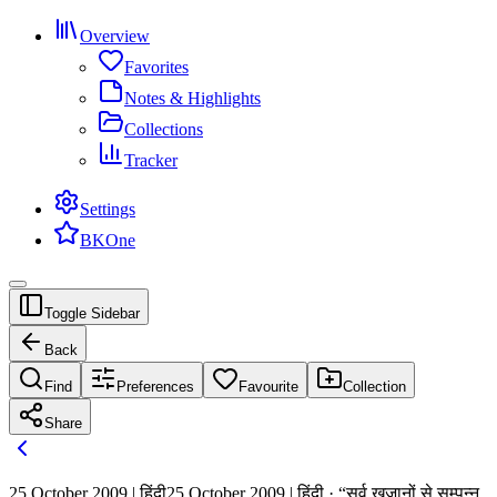
Overview
Favorites
Notes & Highlights
Collections
Tracker
Settings
BKOne
Toggle Sidebar
Back
Find
Preferences
Favourite
Collection
Share
25 October 2009 | हिंदी
25 October 2009 | हिंदी · “सर्व खजानों से सम्पन्न