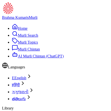
Brahma Kumaris
Murli
Home
Murli Search
Murli Topics
Murli Chintan
AI Murli Chintan (ChatGPT)
Languages
E
English
ह
हिंदी
ગ
ગુજરાતી
త
తెలుగు
Library