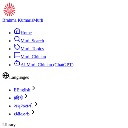
Brahma Kumaris
Murli
Home
Murli Search
Murli Topics
Murli Chintan
AI Murli Chintan (ChatGPT)
Languages
E
English
ह
हिंदी
ગ
ગુજરાતી
త
తెలుగు
Library