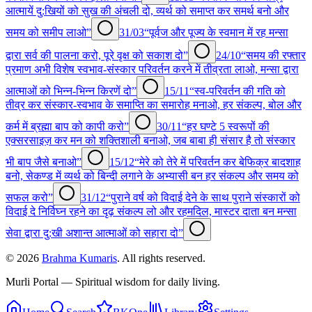
आत्मायें दु:खियों को सुख की अंचली दो, व्यर्थ को समाप्त कर समर्थ बनो और
समय को समीप लाओ”
31/03
“पूर्वज और पूज्य के स्वमान में रह मन्सा
द्वारा सर्व की पालना करो, पूरे वृक्ष को सकाश दो”
24/10
“समय की रफ्तार
प्रमाण अभी विशेष स्वभाव-संस्कार परिवर्तन करने में तीव्रता लाओ, मन्सा द्वारा
आत्माओं को भिन्न-भिन्न किरणें दो”
15/11
“स्व-परिवर्तन की गति को
तीव्र कर संस्कार-स्वभाव के समाप्ति का समारोह मनाओ, हर संकल्प, बोल और
कर्म में ब्रह्मा बाप को कापी करो”
30/11
“हर घण्टे 5 स्वरूपों की
एक्सरसाइज़ कर मन को शक्तिशाली बनाओ, जब बाबा ही संसार है तो संस्कार
भी बाप जैसे बनाओ”
15/12
“मेरे को तेरे में परिवर्तन कर बेफिक्र बादशाह
बनो, सेकण्ड में व्यर्थ को बिन्दी लगाने के अभ्यासी बन हर संकल्प और समय को
सफल करो”
31/12
“पुराने वर्ष को विदाई देने के साथ पुराने संस्कारों को
विदाई दे निर्विघ्न रहने का दृढ़ संकल्प लो और रहमदिल, मास्टर दाता बन मन्सा
सेवा द्वारा दु:खी अशान्त आत्माओं को सहारा दो”
©
2026
Brahma Kumaris
. All rights reserved.
Murli Portal — Spiritual wisdom for daily living.