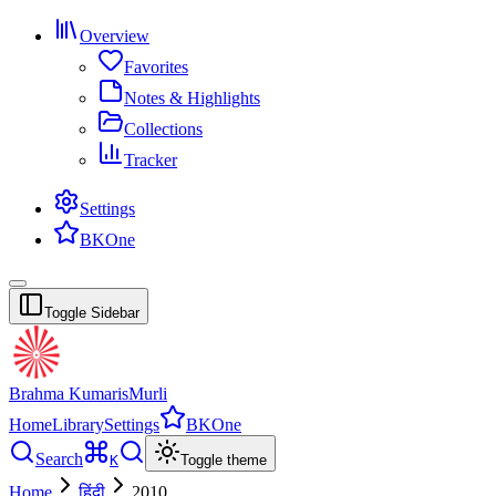
Overview
Favorites
Notes & Highlights
Collections
Tracker
Settings
BKOne
Toggle Sidebar
Brahma Kumaris
Murli
Home
Library
Settings
BKOne
Search
K
Toggle theme
Home
हिंदी
2010