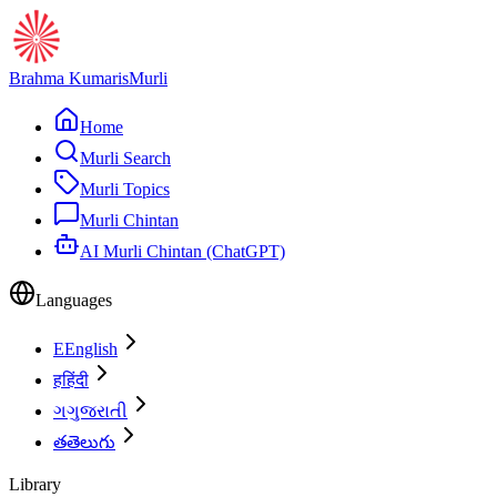
Brahma Kumaris
Murli
Home
Murli Search
Murli Topics
Murli Chintan
AI Murli Chintan (ChatGPT)
Languages
E
English
ह
हिंदी
ગ
ગુજરાતી
త
తెలుగు
Library