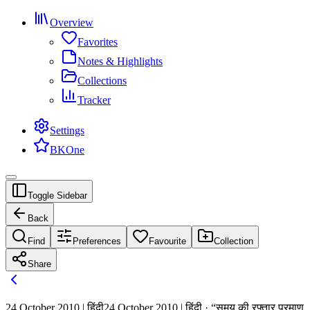
Overview
Favorites
Notes & Highlights
Collections
Tracker
Settings
BKOne
Toggle Sidebar
Back
Find
Preferences
Favourite
Collection
Share
24 October 2010 | हिंदी
24 October 2010 | हिंदी · “समय की रफ्तार प्रमाण