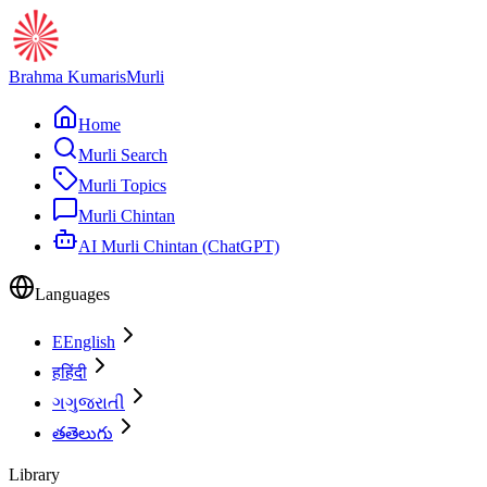
Brahma Kumaris
Murli
Home
Murli Search
Murli Topics
Murli Chintan
AI Murli Chintan (ChatGPT)
Languages
E
English
ह
हिंदी
ગ
ગુજરાતી
త
తెలుగు
Library