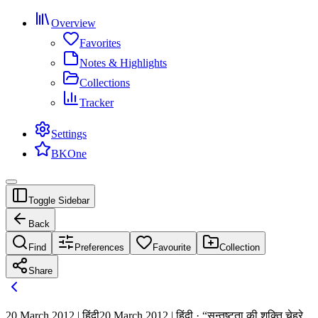
Overview
Favorites
Notes & Highlights
Collections
Tracker
Settings
BKOne
Toggle Sidebar
Back
Find
Preferences
Favourite
Collection
Share
20 March 2012 | हिंदी
20 March 2012 | हिंदी · “सन्तुष्टता की शक्ति चेहरे