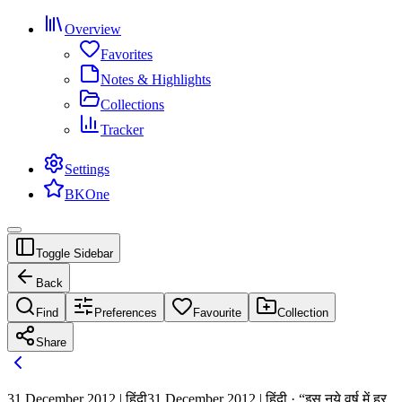
Overview
Favorites
Notes & Highlights
Collections
Tracker
Settings
BKOne
Toggle Sidebar
Back
Find
Preferences
Favourite
Collection
Share
31 December 2012 | हिंदी
31 December 2012 | हिंदी · “इस नये वर्ष में हर