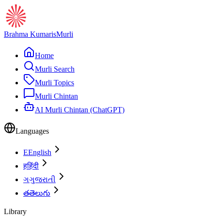
Brahma Kumaris
Murli
Home
Murli Search
Murli Topics
Murli Chintan
AI Murli Chintan (ChatGPT)
Languages
E
English
ह
हिंदी
ગ
ગુજરાતી
త
తెలుగు
Library