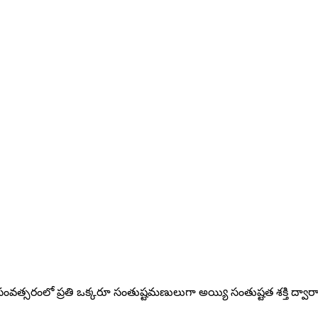
వత్సరంలో ప్రతి ఒక్కరూ సంతుష్టమణులుగా అయ్యి సంతుష్టత శక్తి ద్వార