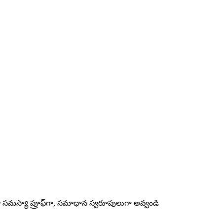
ా సమస్యా ప్రూఫ్‌గా, సమాధాన స్వరూపులుగా అవ్వండి