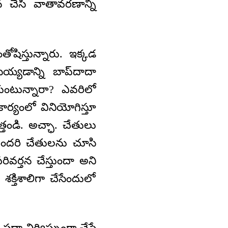
న చేసి వాతావరణాన్ని
ిస్తున్నారు. ఇక్కడ
య్యడాన్ని బాప్‍దాదా
ంటున్నారా? ఎవరిలో
ార్యంలో వినియోగిస్తూ
తండి. అచ్ఛా. చేతులు
 అందరి చేతులను చూసి
రివర్తన చేస్తుందా అని
క్తిశాలిగా చేసేందులో
సదా నిర్విఘ్నంగా చేసే