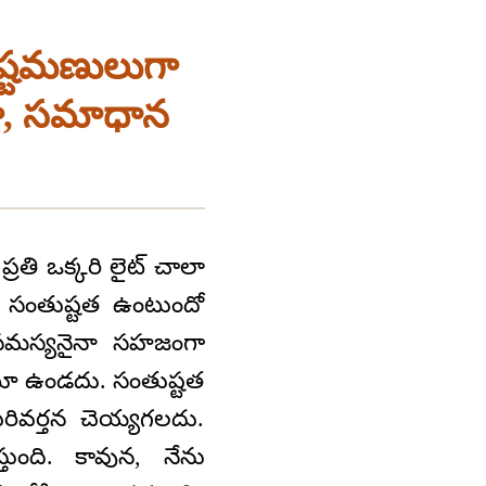
ష్టమణులుగా
‌గా, సమాధాన
తి ఒక్కరి లైట్ చాలా
్కడ సంతుష్టత ఉంటుందో
ి సమస్యనైనా సహజంగా
అంటూ ఉండదు. సంతుష్టత
రివర్తన చెయ్యగలదు.
ంది. కావున, నేను