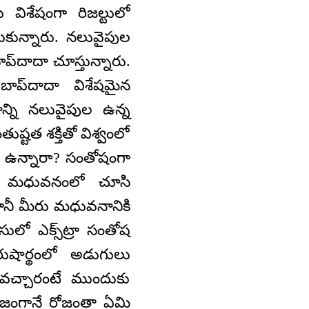
ిశేషంగా రిజల్టులో
ుకున్నారు. నలువైపుల
్‌దాదా చూస్తున్నారు.
ాప్‍దాదా విశేషమైన
ాన్ని నలువైపుల ఉన్న
ష్టత శక్తితో విశ్వంలో
గా ఉన్నారా? సంతోషంగా
లలను మధువనంలో చూసి
 కానీ మీరు మధువనానికి
లో ఎక్స్‌ట్రా సంతోష
ుషార్థంలో అడుగులు
వచ్చారంటే ముందుకు
ంగానే రోజంతా ఏమి