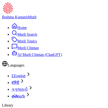
Brahma Kumaris
Murli
Home
Murli Search
Murli Topics
Murli Chintan
AI Murli Chintan (ChatGPT)
Languages
E
English
ह
हिंदी
ગ
ગુજરાતી
త
తెలుగు
Library