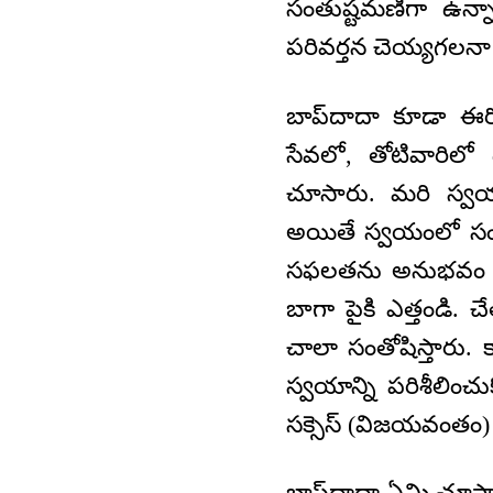
సంతుష్టమణిగా ఉన్నా
పరివర్తన చెయ్యగలనా అ
బాప్‍దాదా కూడా ఈర
సేవలో, తోటివారిలో 
చూసారు. మరి స్వయ
అయితే స్వయంలో సంతుష
సఫలతను అనుభవం చేసు
బాగా పైకి ఎత్తండి.
చాలా సంతోషిస్తారు. క
స్వయాన్ని పరిశీలించ
సక్సెస్ (విజయవంతం
బాప్‍దాదా ఏమి చూసారం