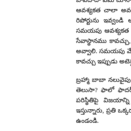
ఆవశ్యకత చాలా అవసరమ
రిపోర్టును ఇవ్వండి
సమయపు ఆవశ్యకత అను
సేవాస్థానము కావచ్చు, 
అవ్వాలి. సమయపు వేగా
కావచ్చు ఇప్పుడు అటె
బ్రహ్మా బాబా నలువైప
తెలుసా? ఫాలో ఫాదర్
పరిస్థితిపై విజయా
ఇస్తున్నారు, ప్రతి ఒక
ఉండండి.