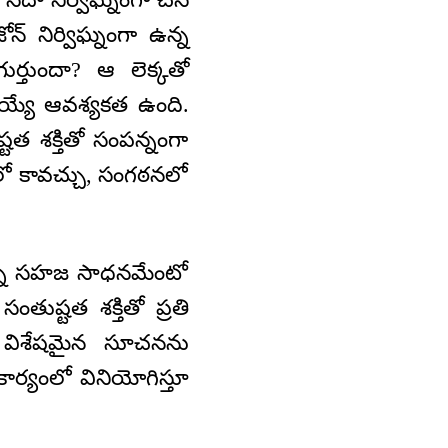
్ నిర్విఘ్నంగా ఉన్న
ుర్తుందా? ఆ లెక్కతో
య్యే ఆవశ్యకత ఉంది.
ష్టత శక్తితో సంపన్నంగా
ంలో కావచ్చు, సంగఠనలో
ికన్నా సహజ సాధనమేంటో
ుష్టత శక్తితో ప్రతి
కీ విశేషమైన సూచనను
 కార్యంలో వినియోగిస్తూ