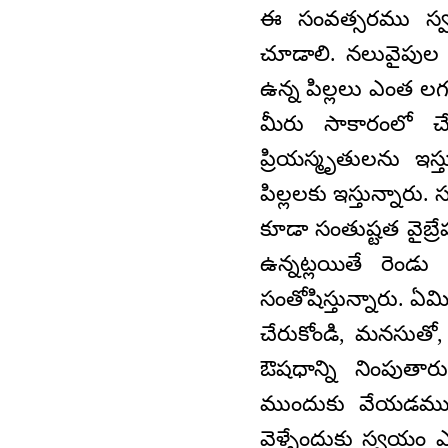
ఈ సంవత్సరము స్వయ
చూడాలి. నలువైపుల ఉ
ఉన్న పిల్లలు ఎంత లగ
మీరు సాకారంలో చే
ప్రియస్మృతులను ఇస్
పిల్లలకు ఇస్తున్నారు
కూడా సంతుష్టత వైబ్ర
ఉన్నట్లయితే రెండు
సంతోషిస్తున్నారు. ఏమ
చేరుకోండి, మనసుతో,
ఔషధాన్ని నింపుతా
ముందుకు వేయడము. 
వెళ్ళేందుకు స్వ