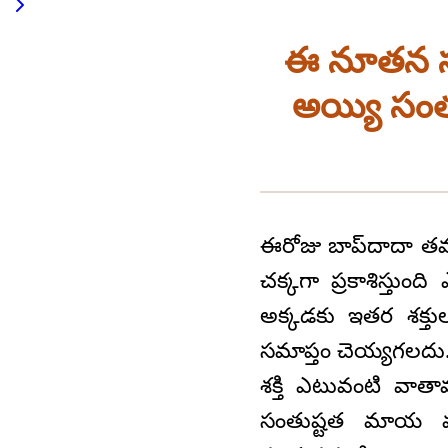
ఈ నూతన సం
అయ్యి సంతు
ఈరోజు బాప్‍దాదా తమ
చక్కగా ప్రకాశిస్తుం
అక్కడకు ఇతర శక్తు
సమాప్తం చెయ్యగలదు. 
శక్తి ఎటువంటి వాత
సంతుష్టత మాయ మర