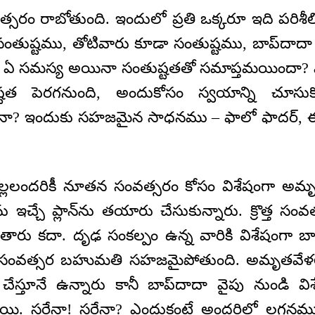
సరం రాబోతుంది. ఇందులో ప్రతి ఒక్కరూ ఇది పరిశీలి
సంతుష్టము, తోటివారు కూడా సంతుష్టము, బాప్‍దాదా
ా? ఏ సమస్య అయినా సంతుష్టతతో సమాప్తమయిందా? 
ష్టత పెరగనుంది, అందుకోసం స్వయాన్ని చూసుక
ానా? ఇందుకు సహజమైన సాధనము – ఫాలో ఫాదర్, ఈ 
పిల్లలందరికీ నూతన సంవత్సరం కోసం విశేషంగా
చ్చే ప్లాన్‌ను తయారు చేసుకున్నారు. క్రొత్త స
రు కదా. దృఢ సంకల్పం ఉన్న వారికి విశేషంగా
్రొత్త సంవత్సర బహుమతి సహజమైపోతుంది. అమృతవే
! చేస్తూనే ఉన్నారు కానీ బాప్‍దాదా వైపు నుండ
ప్తిస్తాయి. సరేనా! సరేనా? ఎందుకంటే అందరిలో లగ