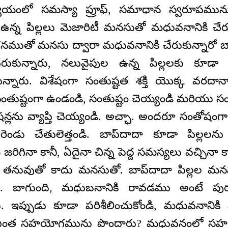
ంలో సమస్యా ప్రూఫ్, సమాధాన స్వరూపమును వ
న్న పిల్లలు మెజారిటీ మనసుతో మధువనానికి చేర
నముతో మనసు ద్వారా మధువనానికి చేరుకున్నారో బాప
రుకున్నారు, నలువైపుల ఉన్న పిల్లలకు కూడా బ
తున్నారు. విశేషంగా సంతుష్టత శక్తి యొక్క వరదాన
. సంతుష్టంగా ఉండండి, సంతుష్టం చెయ్యండి మరియు సంతు
ేషన్లను వ్యాప్తి చెయ్యండి. అచ్ఛా. అందరూ సంతోషం
 రెండు చేతులెత్తండి. బాప్‌దాదా కూడా పిల్
ి జరిగినా కానీ, ఏదైనా చిన్న పెద్ద సమస్యలు వచ్చినా
 తనువుతో కాదు మనసుతో. బాప్‍దాదా పిల్లల మనసు
రు. బాగుంది, మధుబనానికి రావడము అంటే పుర
ఇప్పుడు కూడా పరిశీలించుకోండి, మధువనానికి 
యం ఎంత సహయోగమును పొందారు? మధువనంలో సహజ