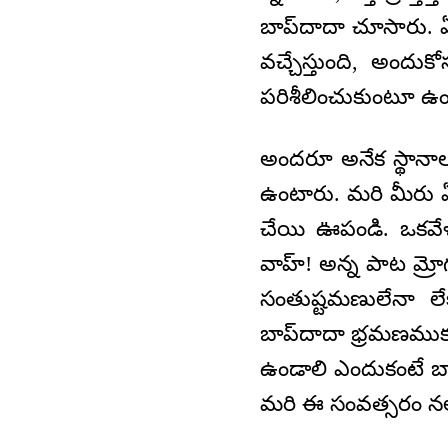
బాప్‍దాదా చూసారు. 
వచ్చేస్తుంది, అందుక
పరిశీలించుకుంటూ ఉం
అందరూ అనేక స్థానా
ఉంటారు. మరి మీరు 
చేయి ఊపండి. ఒకవేళ
వాహ్! అన్న పాట మ్
సంతుష్టమణులేనా లే
బాప్‍దాదా భ్రమణముకు 
ఉండాలి ఎందుకంటే బ
మరి ఈ సంవత్సరం నలువ