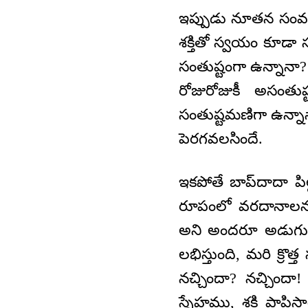
ఇప్పుడు నూతన సంవత్
శక్తితో స్వయం కూడా 
సంతుష్టంగా ఉన్నాన
రోజురోజుకీ అసంతు
సంతుష్టమణిగా ఉన్న
పెరగవలసిందే.
ఇకపోతే బాప్‍దాదా 
రూపంలో వరదానాలను ఇ
అని అందరూ అడుగుతా
లభిస్తుంది, మరి క
నచ్చిందా? నచ్చిందా
స్నేహము, శక్తి ప్రా