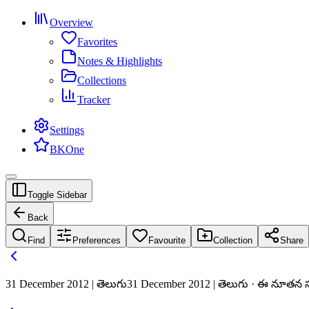
Overview
Favorites
Notes & Highlights
Collections
Tracker
Settings
BKOne
Toggle Sidebar
Back
Find
Preferences
Favourite
Collection
Share
31 December 2012 | తెలుగు
31 December 2012 | తెలుగు · ఈ నూతన సం