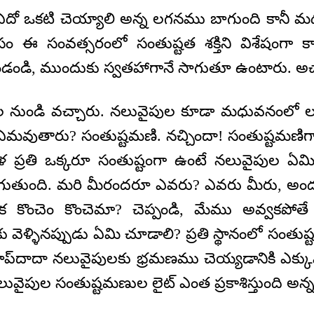
ఏదో ఒకటి చెయ్యాలి అన్న లగనము బాగుంది కానీ మధ్య
ోసం ఈ సంవత్సరంలో సంతుష్టత శక్తిని విశేషంగా కా
డండి, ముందుకు స్వతహాగానే సాగుతూ ఉంటారు. అచ్
ల నుండి వచ్చారు. నలువైపుల కూడా మధువనంలో లగన
ఏమవుతారు? సంతుష్టమణి. నచ్చిందా! సంతుష్టమణిగ
 ప్రతి ఒక్కరూ సంతుష్టంగా ఉంటే నలువైపుల ఏమ
రోగుతుంది. మరి మీరందరూ ఎవరు? ఎవరు మీరు, అ
క కొంచెం కొంచెమా? చెప్పండి, మేము అవ్వకపోత
వెళ్ళినప్పుడు ఏమి చూడాలి? ప్రతి స్థానంలో సంతుష్ట
ాప్‍దాదా నలువైపులకు భ్రమణము చెయ్యడానికి ఎక
ైపుల సంతుష్టమణుల లైట్ ఎంత ప్రకాశిస్తుంది అన్న 