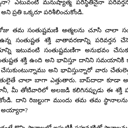
నా? ఎటువంటి మనుష్యాత్మ పరిస్థితినైనా పరివర్త
ని ప్రతి ఒక్కరూ పరిశీలించుకోండి.
ోజు తమ సంతుష్టమణి ఆత్మలను చూసి చాలా సంతోష
ఉన్న సంతుష్టత శక్తి వాతావరణాన్ని పరివర్తన చేసె
ాన్ని ఇటువంటి సంతుష్టమణిగా అనుభవం చేసుకు
్టత శక్తి ఉంది అని భావిస్తూ దానిని సమయానికి క
కుంటున్నాము అని భావిస్తున్నారో వారు చేతులెత్
 చేతులైతే చాలా బాగా ఎత్తుతారు. బాప్‌దాదా కూడా
ానీ, మీ తోటివారిలో అలజడి కలిగినప్పుడు ఈ శక్తి ప
ుకోండి. దాని రిజల్టుగా ముందు తమ తమ స్థానాలను శ
) అయ్యారా?
టే కొన్ని స్థానాలలో ఇప్పటికీ సహనశక్తితో స్థానాలను 