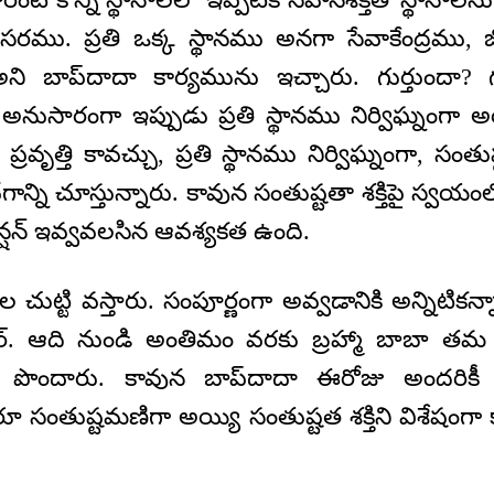
ు. ప్రతి ఒక్క స్థానము అనగా సేవాకేంద్రము, జోన
 అని బాప్‍దాదా కార్యమును ఇచ్చారు. గుర్తుందా? గ
సారంగా ఇప్పుడు ప్రతి స్థానము నిర్విఘ్నంగా అ
ప్రవృత్తి కావచ్చు, ప్రతి స్థానము నిర్విఘ్నంగా, సంతు
న్ని చూస్తున్నారు. కావున సంతుష్టతా శక్తిపై స్వయ
న్షన్ ఇవ్వవలసిన ఆవశ్యకత ఉంది.
ుల చుట్టి వస్తారు. సంపూర్ణంగా అవ్వడానికి అన్నిట
. ఆది నుండి అంతిమం వరకు బ్రహ్మా బాబా తమ సంత
న్ని పొందారు. కావున బాప్‍దాదా ఈరోజు అందరి
్కరూ సంతుష్టమణిగా అయ్యి సంతుష్టత శక్తిని విశేషంగా