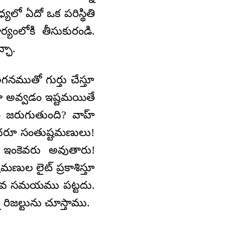
లో ఏదో ఒక పరిస్థితి
ర్యంలోకి తీసుకురండి.
ఛా.
ముతో గుర్తు చేస్తూ
ా అవ్వడం ఇష్టమయితే
ి జరుగుతుంది? వాహ్
ందరూ సంతుష్టమణులు!
ే ఇంకెవరు అవుతారు!
మణుల లైట్ ప్రకాశిస్తూ
్కువ సమయము పట్టదు.
రిజల్టును చూస్తాము.