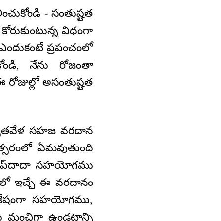
ంచుకోండి - సంతుష్టత
 కోరుకుంటున్న విధంగా
ఎందుకంటే ప్రపంచంలో
ోండి, నేను రోజంతా
రోజుల్లో అసంతుష్టత
 అమృతవేళ సహజ వరదాన
ంవత్సరంలో ఏమవుతుంది
 బాప్‍దాదా సహయోగము
ళలో ఇచ్చే ఈ వరదానం
ి విశేషంగా సహయోగము,
నము మంచిగా ఉండటాన్ని