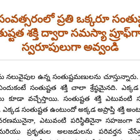
వత్సరంలో ప్రతి ఒక్కరూ సంతు
ష్టత శక్తి ద్వారా సమస్యా ప్రూఫ్
స్వరూపులుగా అవ్వండి
 నలువైపుల ఉన్న సంతుష్టమణులను చూస్తున్నారు. ప్ర
ది ఎందుకంటే సంతుష్టత శక్తి చాలా శ్రేష్ఠమైనది. ఎక
లు కూడా వచ్చేస్తాయి. సంతుష్టత శక్తి ఎటువంట
ఎక్కడ సంతుష్టత ఉంటుందో అక్కడ అప్రాప్తి శక్తి 
ావరణమునైనా, ఎటువంటి పరిస్థితినైనా సహజంగా ప
ియు ప్రకృతుల అలజడులను పరివర్తన చేసేస్తు